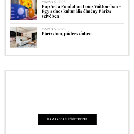
március 6, 2025
Pop Art a Fondation Louis Vuitton-ban –
Egy színes kulturális élmény Párizs
szívében
március 6, 2025
Párizsban, púderszínben
SHOPPING
HAMAROSAN KÖVETKEZIK