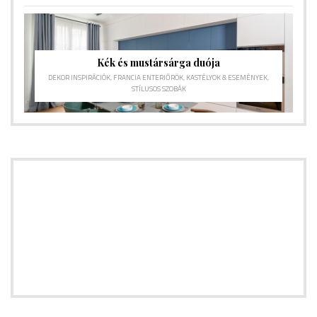
Kék és mustársárga duója
DEKOR INSPIRÁCIÓK
,
FRANCIA ENTERIŐRÖK
,
KASTÉLYOK & ESEMÉNYEK
,
STÍLUSOS SZOBÁK
CONNECT
Hírlevélre feliratkozás
[Hamarosan jön]