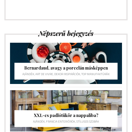
Népszerű bejegyzés
Bernardaud, avagy a porcelán másképpen
AJÁNDÉK
,
ART DE VIVRE
,
DEKOR INSPIRÁCIÓK
,
TOP MANUFAKTÚRÁK
XXL-es padlótükör a nappaliba?
AJÁNDÉK
,
FRANCIA ENTERIŐRÖK
,
STÍLUSOS SZOBÁK