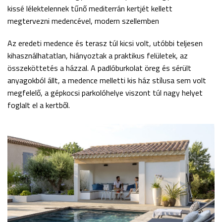
kissé lélektelennek tűnő mediterrán kertjét kellett
megtervezni medencével, modern szellemben
Az eredeti medence és terasz túl kicsi volt, utóbbi teljesen
kihasználhatatlan, hiányoztak a praktikus felületek, az
összeköttetés a házzal. A padlóburkolat öreg és sérült
anyagokból állt, a medence melletti kis ház stílusa sem volt
megfelelő, a gépkocsi parkolóhelye viszont túl nagy helyet
foglalt el a kertből.