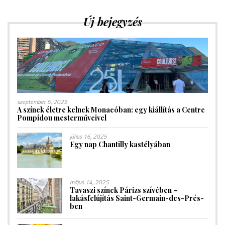
Új bejegyzés
szeptember 5, 2025
A színek életre kelnek Monacóban: egy kiállítás a Centre
Pompidou mesterműveivel
július 16, 2025
Egy nap Chantilly kastélyában
május 14, 2025
Tavaszi színek Párizs szívében –
lakásfelújítás Saint-Germain-des-Prés-
ben