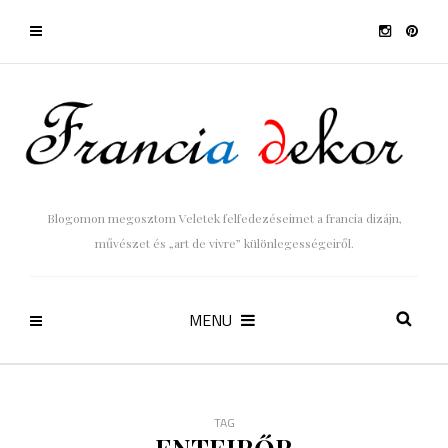
Blogomon megosztom Veletek felfedezéseimet a francia dizájn,
művészet és „art de vivre” különlegességeiről.
MENU
TAG