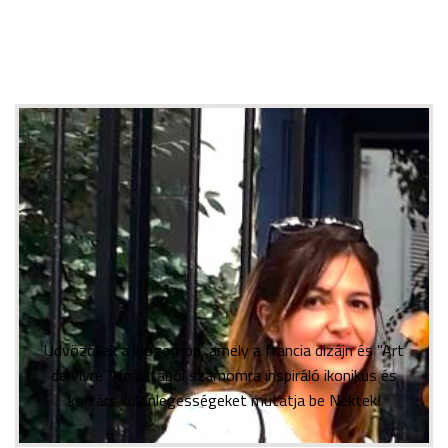
Üdvözöllek a blogomon, amely a francia dizájn és "Art
de vivre" kínálatából számomra inspiráló ikonikus és
kortárs különlegességeket mutatja be Nektek!