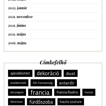
2022. január
2021. november
2021. június
2021. május
2016. május
Címkefelhő
dekoráció
divat
ajándékötlet
enteriőr
divatbemutató
Dél-Franciaország
francia
francia Riviéra
esti program
franciás
fürdőszoba
haute couture
féerie show