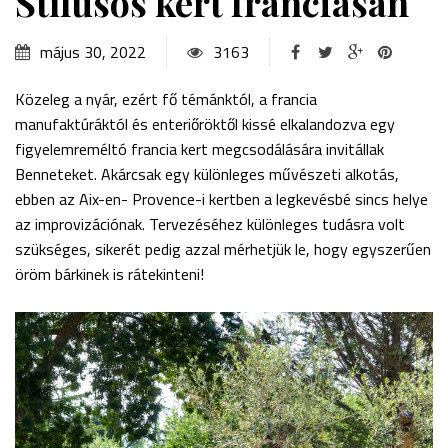
Stílusos kert franciásan
május 30, 2022
3163
Közeleg a nyár, ezért fő témánktól, a francia
manufaktúráktól és enteriőröktől kissé elkalandozva egy
figyelemreméltó francia kert megcsodálására invitállak
Benneteket. Akárcsak egy különleges művészeti alkotás,
ebben az Aix-en- Provence-i kertben a legkevésbé sincs helye
az improvizációnak. Tervezéséhez különleges tudásra volt
szükséges, sikerét pedig azzal mérhetjük le, hogy egyszerűen
öröm bárkinek is rátekinteni!