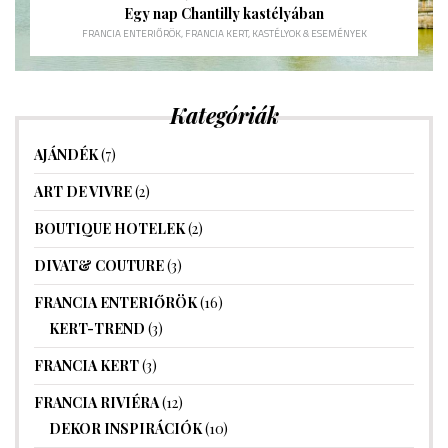
Egy nap Chantilly kastélyában
FRANCIA ENTERIŐRÖK
,
FRANCIA KERT
,
KASTÉLYOK & ESEMÉNYEK
Kategóriák
AJÁNDÉK
(7)
ART DE VIVRE
(2)
BOUTIQUE HOTELEK
(2)
DIVAT& COUTURE
(3)
FRANCIA ENTERIŐRÖK
(16)
KERT-TREND
(3)
FRANCIA KERT
(3)
FRANCIA RIVIÉRA
(12)
DEKOR INSPIRÁCIÓK
(10)