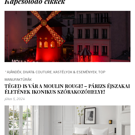
Kapcsolódó cikkek
*
AJÁNDÉK
,
DIVAT& COUTURE
,
KASTÉLYOK & ESEMÉNYEK
,
TOP
MANUFAKTÚRÁK
TÉGED IS VÁR A MOULIN ROUGE! – PÁRIZS ÉJSZAKAI
ÉLETÉNEK IKONIKUS SZÓRAKOZÓHELYE!
július 5, 2024