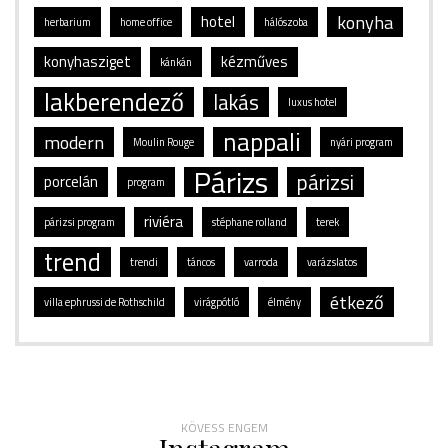
konyha
hotel
herbarium
home office
hálószoba
konyhasziget
kézműves
kánkán
lakberendező
lakás
luxus hotel
nappali
modern
Moulin Rouge
nyári program
Párizs
párizsi
porcelán
program
riviéra
párizsi program
stéphane rolland
terek
trend
trendi
táncos
varroda
varázslatos
étkező
villa ephrussi de Rothschild
virágpótló
élmény
KÖVESS ENGEM