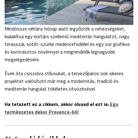
Mindössze néhány hónap alatt legyőzték a nehézségeket,
kialakítva egy kortárs szellemű mediterrán hangulatot, nagy
terasszal, sötét-szürke medencefedéllel és egy sor grafikus
és kontrasztos növénnyel a megrendelők legnagyobb
megelégedésére.
Évek óta csiszolva stílusukat, a tervezőpáros sok sikeres
projektet valósított már meg a modernitás, tradíció és
mediterrán hangulat tökéletes ötvözésével.
Ha tetszett ez a cikkem, akkor olvasd el ezt is:
Egy
természetes dekor Provence-ból