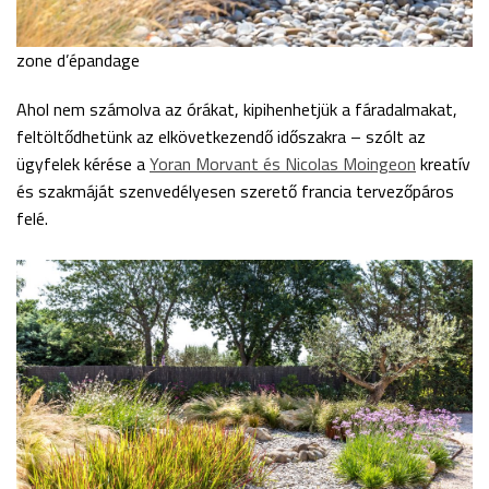
zone d’épandage
Ahol nem számolva az órákat, kipihenhetjük a fáradalmakat,
feltöltődhetünk az elkövetkezendő időszakra – szólt az
ügyfelek kérése a
Yoran Morvant és Nicolas Moingeon
kreatív
és szakmáját szenvedélyesen szerető francia tervezőpáros
felé.