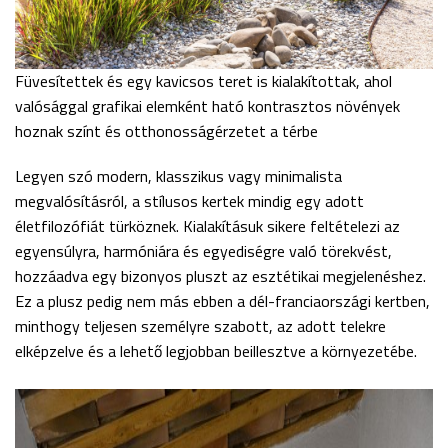
Füvesítettek és egy kavicsos teret is kialakítottak, ahol
valósággal grafikai elemként ható kontrasztos növények
hoznak színt és otthonosságérzetet a térbe
Legyen szó modern, klasszikus vagy minimalista
megvalósításról, a stílusos kertek mindig egy adott
életfilozófiát türköznek. Kialakításuk sikere feltételezi az
egyensúlyra, harmóniára és egyediségre való törekvést,
hozzáadva egy bizonyos pluszt az esztétikai megjelenéshez.
Ez a plusz pedig nem más ebben a dél-franciaországi kertben,
minthogy teljesen személyre szabott, az adott telekre
elképzelve és a lehető legjobban beillesztve a környezetébe.