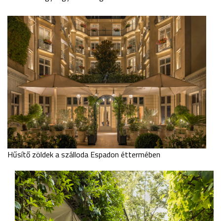
Hűsítő zöldek a szálloda Espadon éttermében