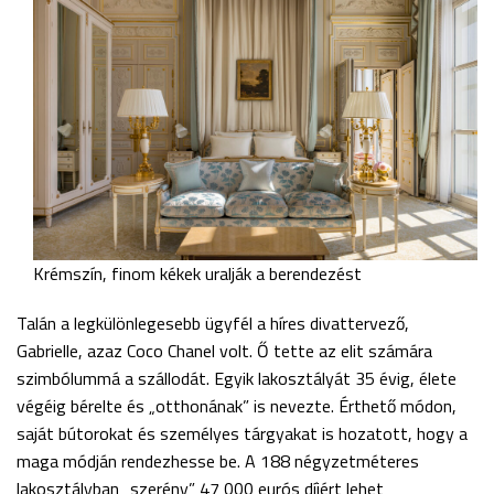
Krémszín, finom kékek uralják a berendezést
Talán a legkülönlegesebb ügyfél a híres divattervező,
Gabrielle, azaz Coco Chanel volt. Ő tette az elit számára
szimbólummá a szállodát. Egyik lakosztályát 35 évig, élete
végéig bérelte és „otthonának” is nevezte. Érthető módon,
saját bútorokat és személyes tárgyakat is hozatott, hogy a
maga módján rendezhesse be. A 188 négyzetméteres
lakosztályban „szerény” 47 000 eurós díjért lehet