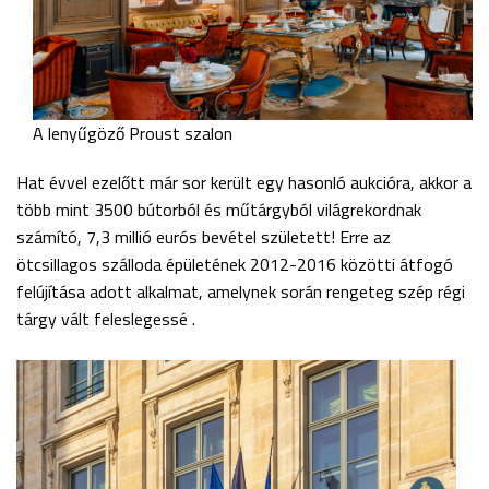
A lenyűgöző Proust szalon
Hat évvel ezelőtt már sor került egy hasonló aukcióra, akkor a
több mint 3500 bútorból és műtárgyból világrekordnak
számító, 7,3 millió eurós bevétel született! Erre az
ötcsillagos szálloda épületének 2012-2016 közötti átfogó
felújítása adott alkalmat, amelynek során rengeteg szép régi
tárgy vált feleslegessé .