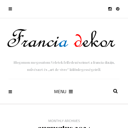
Blogomon megosztom Veletek felfedezéseimet a francia dizájn,
művészet és „art de vivre” különlegességeiről.
MENU
MONTHLY ARCHIVES