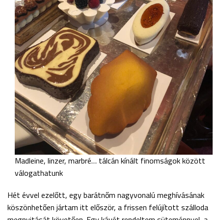
Madleine, linzer, marbré… tálcán kínált finomságok között
válogathatunk
Hét évvel ezelőtt, egy barátnőm nagyvonalú meghívásának
köszönhetően jártam itt először, a frissen felújított szálloda
megnyitását követően. Egy kávét rendeltem süteménnyel, a