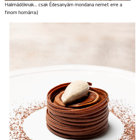
Halimádóknak… csak Édesanyám mondana nemet erre a
finom homárra:)