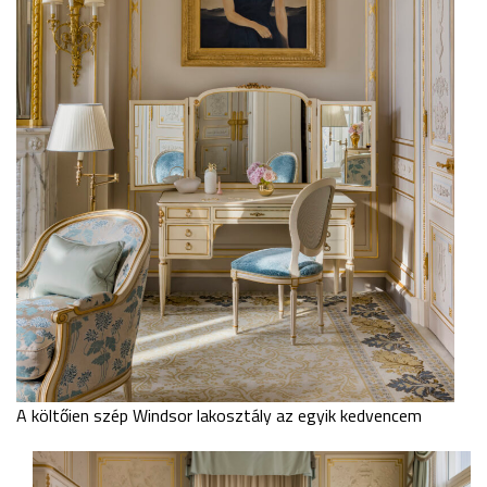
A költőien szép Windsor lakosztály az egyik kedvencem