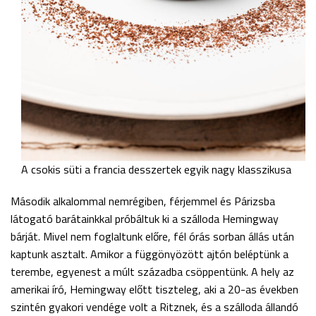
A csokis süti a francia desszertek egyik nagy klasszikusa
Második alkalommal nemrégiben, férjemmel és Párizsba
látogató barátainkkal próbáltuk ki a szálloda Hemingway
bárját. Mivel nem foglaltunk előre, fél órás sorban állás után
kaptunk asztalt. Amikor a függönyözött ajtón beléptünk a
terembe, egyenest a múlt századba csöppentünk. A hely az
amerikai író, Hemingway előtt tiszteleg, aki a 20-as években
szintén gyakori vendége volt a Ritznek, és a szálloda állandó