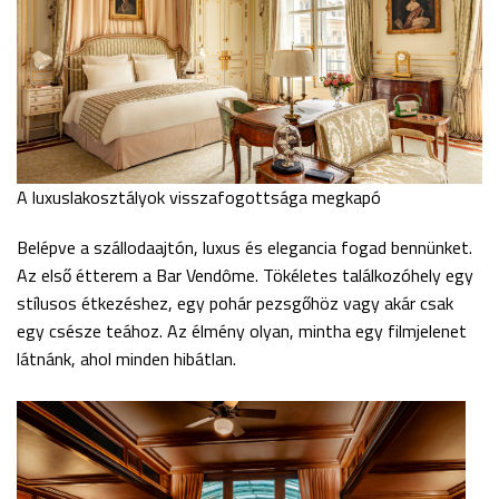
A luxuslakosztályok visszafogottsága megkapó
Belépve a szállodaajtón, luxus és elegancia fogad bennünket.
Az első étterem a Bar Vendôme. Tökéletes találkozóhely egy
stílusos étkezéshez, egy pohár pezsgőhöz vagy akár csak
egy csésze teához. Az élmény olyan, mintha egy filmjelenet
látnánk, ahol minden hibátlan.