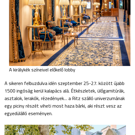
A királykék színeivel előkelő lobby
A sikeren felbuzdulva idén szeptember 25-27. között újabb
1500 ingóság kerül kalapács alá. Étkészletek, ülőgarnitúrák,
asztalok, lerakók, rézedények… a Ritz szálló univerzumának
egy piciny részét viheti most haza bárki, aki részt vesz az
egyedülálló eseményen.