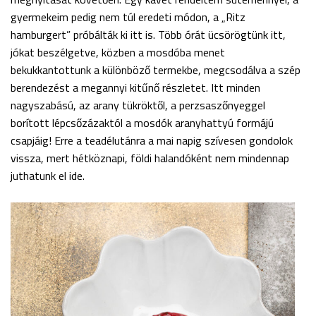
gyermekeim pedig nem túl eredeti módon, a „Ritz
hamburgert” próbálták ki itt is. Több órát ücsörögtünk itt,
jókat beszélgetve, közben a mosdóba menet
bekukkantottunk a különböző termekbe, megcsodálva a szép
berendezést a megannyi kitűnő részletet. Itt minden
nagyszabású, az arany tükröktől, a perzsaszőnyeggel
borított lépcsőzázaktól a mosdók aranyhattyú formájú
csapjáig! Erre a teadélutánra a mai napig szívesen gondolok
vissza, mert hétköznapi, földi halandóként nem mindennap
juthatunk el ide.