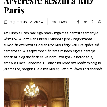
Árverésre készül a Ritz
Paris
augusztus 12, 2024
1489
Az Olimpia után már egy másik izgalmas párizsi eseményre
készülök. A Ritz Paris híres luxushoteljének nagyszabású
aukcióján ezerötszáz darab ikonikus tárgy kerül kalapács alá
hamarosan. A szeptemberi árverés minden egyes darabja
annak az eleganciának és kifinomultságnak a hordozója,
amely a Place Vendôme 15. alatt működő szállodát mindig is
jellemezte, megidézve e mitikus épület 125 éves történelmét.