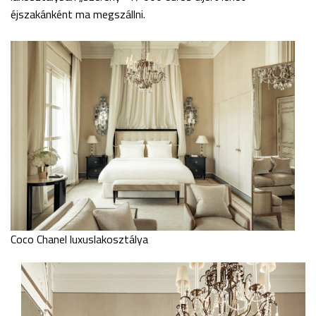
éjszakánként ma megszállni.
Coco Chanel luxuslakosztálya