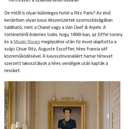
De mitől is olyan különleges hotel a Ritz Paris? Az első
kerületben olyan luxus ékszerüzletek szomszédságában
található, mint a Chanel vagy a Van Cleef & Arpels. A
történetéről érdemes tudni, hogy 1898-ban, az Eiffel torony
és a
Moulin Rouge
megépülése után tíz évvel alapította a
svájci César Ritz, Auguste Escoffier, híres francia séf
közreműködésével. A luxusszínvonaláért hamar hírnevet
szerzett lakosztályok a híres vendégek után kapták a
nevüket.