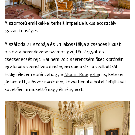
A szomorú emlékekkel terhelt Imperiale luxuslakosztály
igazán fenséges
A szálloda 71 szobája és 71 lakosztálya a csendes luxust
ötvözi a berendezése számos gyűjtői tárgyat és
csecsebecsét rejt. Bár nem volt szerencsém őket kipróbálni,
egy kevés személyes élményem van azért a szállodáról.
Eddigi életem során, ahogy a
Moulin Rouge-ba
n is, kétszer
jártam ott, először nyolc éve, közvetlenül a hotel felújítását
követően, mindkettő nagy élmény volt.