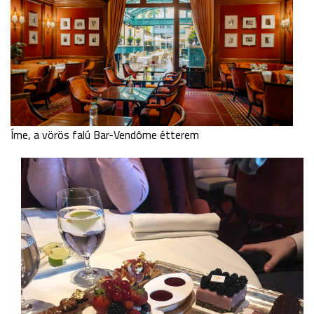
Íme, a vörös falú Bar-Vendôme étterem