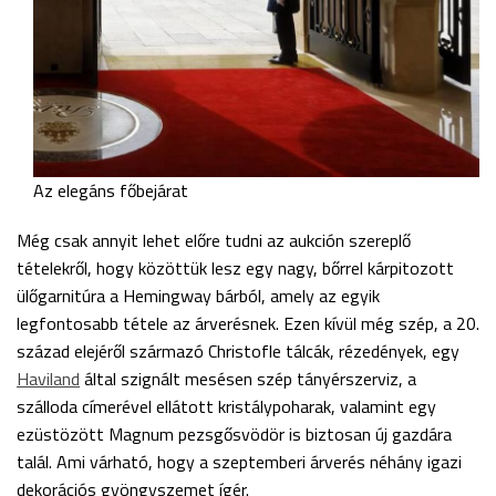
Az elegáns főbejárat
Még csak annyit lehet előre tudni az aukción szereplő
tételekről, hogy közöttük lesz egy nagy, bőrrel kárpitozott
ülőgarnitúra a Hemingway bárból, amely az egyik
legfontosabb tétele az árverésnek. Ezen kívül még szép, a 20.
század elejéről származó Christofle tálcák, rézedények, egy
Haviland
által szignált mesésen szép tányérszerviz, a
szálloda címerével ellátott kristálypoharak, valamint egy
ezüstözött Magnum pezsgősvödör is biztosan új gazdára
talál. Ami várható, hogy a szeptemberi árverés néhány igazi
dekorációs gyöngyszemet ígér.