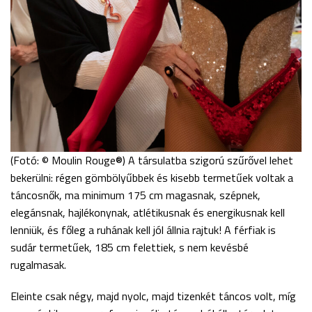
(Fotó: © Moulin Rouge®) A társulatba szigorú szűrővel lehet
bekerülni: régen gömbölyűbbek és kisebb termetűek voltak a
táncosnők, ma minimum 175 cm magasnak, szépnek,
elegánsnak, hajlékonynak, atlétikusnak és energikusnak kell
lenniük, és főleg a ruhának kell jól állnia rajtuk! A férfiak is
sudár termetűek, 185 cm felettiek, s nem kevésbé
rugalmasak.
Eleinte csak négy, majd nyolc, majd tizenkét táncos volt, míg