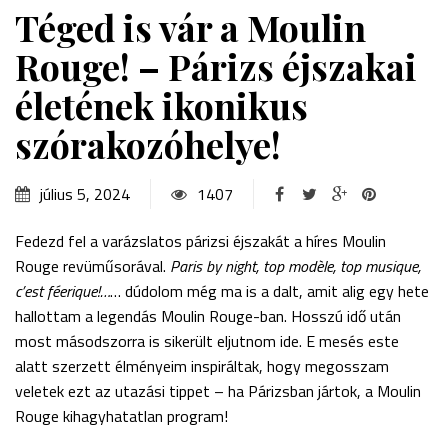
Téged is vár a Moulin
Rouge! – Párizs éjszakai
életének ikonikus
szórakozóhelye!
július 5, 2024
1407
Fedezd fel a varázslatos párizsi éjszakát a híres Moulin
Rouge revüműsorával.
Paris by night, top modèle, top musique,
c’est féerique!…
… dúdolom még ma is a dalt, amit alig egy hete
hallottam a legendás Moulin Rouge-ban. Hosszú idő után
most másodszorra is sikerült eljutnom ide. E mesés este
alatt szerzett élményeim inspiráltak, hogy megosszam
veletek ezt az utazási tippet – ha Párizsban jártok, a Moulin
Rouge kihagyhatatlan program!