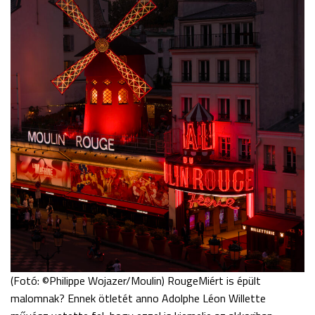
(Fotó: ©Philippe Wojazer/Moulin) RougeMiért is épült
malomnak? Ennek ötletét anno Adolphe Léon Willette