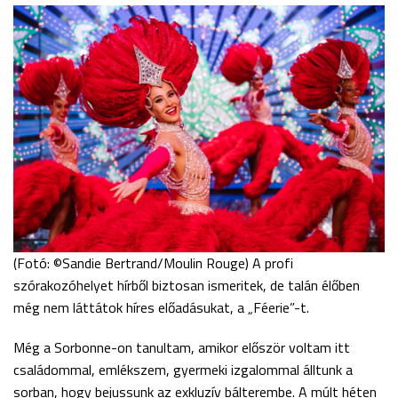
(Fotó: ©Sandie Bertrand/Moulin Rouge) A profi
szórakozóhelyet hírből biztosan ismeritek, de talán élőben
még nem láttátok híres előadásukat, a „Féerie”-t.
Még a Sorbonne-on tanultam, amikor először voltam itt
családommal, emlékszem, gyermeki izgalommal álltunk a
sorban, hogy bejussunk az exkluzív bálterembe. A múlt héten