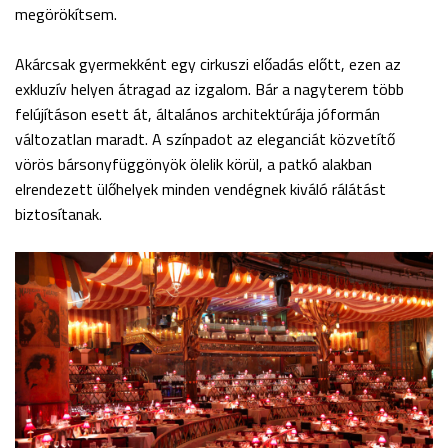
megörökítsem.
Akárcsak gyermekként egy cirkuszi előadás előtt, ezen az
exkluzív helyen átragad az izgalom. Bár a nagyterem több
felújításon esett át, általános architektúrája jóformán
változatlan maradt. A színpadot az eleganciát közvetítő
vörös bársonyfüggönyök ölelik körül, a patkó alakban
elrendezett ülőhelyek minden vendégnek kiváló rálátást
biztosítanak.