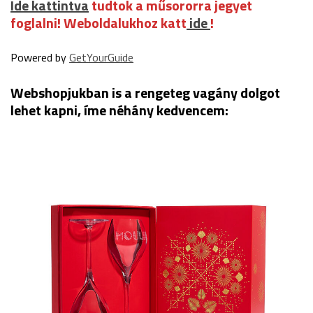
Ide kattintva
tudtok a műsororra jegyet
foglalni
! Weboldalukhoz katt
ide
!
Powered by
GetYourGuide
Webshopjukban is a rengeteg vagány dolgot
lehet kapni, íme néhány kedvencem: