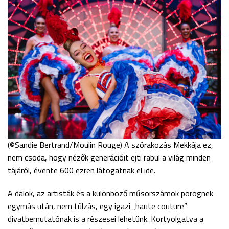
(©Sandie Bertrand/Moulin Rouge) A szórakozás Mekkája ez,
nem csoda, hogy nézők generációit ejti rabul a világ minden
tájáról, évente 600 ezren látogatnak el ide.
A dalok, az artisták és a különböző műsorszámok pörögnek
egymás után, nem túlzás, egy igazi „haute couture”
divatbemutatónak is a részesei lehetünk. Kortyolgatva a