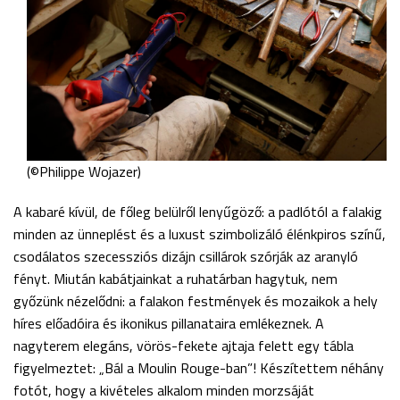
(©Philippe Wojazer)
A kabaré kívül, de főleg belülről lenyűgöző: a padlótól a falakig
minden az ünneplést és a luxust szimbolizáló élénkpiros színű,
csodálatos szecessziós dizájn csillárok szórják az aranyló
fényt. Miután kabátjainkat a ruhatárban hagytuk, nem
győzünk nézelődni: a falakon festmények és mozaikok a hely
híres előadóira és ikonikus pillanataira emlékeznek. A
nagyterem elegáns, vörös-fekete ajtaja felett egy tábla
figyelmeztet: „Bál a Moulin Rouge-ban”! Készítettem néhány
fotót, hogy a kivételes alkalom minden morzsáját