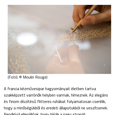
(Fotó: © Moulin Rouge)
A francia kézművesipar hagyományait életben tartva
szakképzett varrónők helyben varrnak, hímeznek. Az elegáns
és finom díszítésű flitteres ruhákat folyamatosan cserélik,
hogy a minőségükből és eredeti állapotukból ne veszítsenek.
Rendkívül ellenállóak, hogy bírják a nagy strapát.