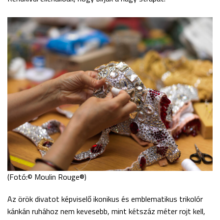
(Fotó:© Moulin Rouge®)
Az örök divatot képviselő ikonikus és emblematikus trikolór
kánkán ruhához nem kevesebb, mint kétszáz méter rojt kell,