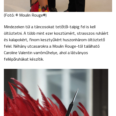
(Fotó: © Moulin Rouge®)
Mindezeken túl a táncosokat tetőtől-talpig fel is kell
öltöztetni. A több mint ezer kosztümért, strasszos ruháért
és kalapokért, finom kesztyűkért huszonhárom öltöztető
felel. Néhány utcasarokra a Moulin Rouge-tól található
Caroline Valentin varróműhelye, ahol a látványos
fellépőruhákat készítik.