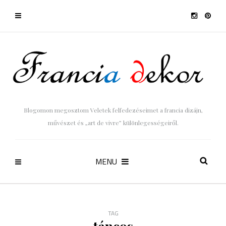
Blogomon megosztom Veletek felfedezéseimet a francia dizájn,
művészet és „art de vivre” különlegességeiről.
MENU
TAG