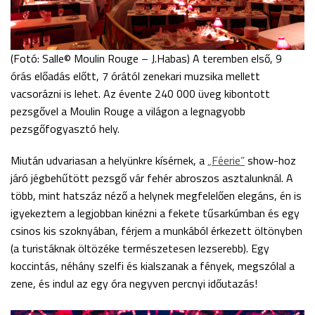
(Fotó: Salle© Moulin Rouge – J.Habas) A teremben első, 9
órás előadás előtt, 7 órától zenekari muzsika mellett
vacsorázni is lehet. Az évente 240 000 üveg kibontott
pezsgővel a Moulin Rouge a világon a legnagyobb
pezsgőfogyasztó hely.
Miután udvariasan a helyünkre kísérnek, a
„Féerie”
show-hoz
járó jégbehűtött pezsgő vár fehér abroszos asztalunknál. A
több, mint hatszáz néző a helynek megfelelően elegáns, én is
igyekeztem a legjobban kinézni a fekete tűsarkúmban és egy
csinos kis szoknyában, férjem a munkából érkezett öltönyben
(a turistáknak öltözéke természetesen lezserebb). Egy
koccintás, néhány szelfi és kialszanak a fények, megszólal a
zene, és indul az egy óra negyven percnyi időutazás!