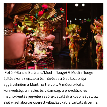
(Fotó: ©Sandie Bertrand/Moulin Rouge) A Moulin Rouge
építésekor az éjszakai és művészeti élet központja
egyértelműen a Montmartre volt. A műsorokkal a
könnyedség, ünneplés és vidámság, a provokáció és
meghökkentés jegyében szórakoztatták a közönséget, az
első világháborúig operett-előadásokat is tartottak benne.