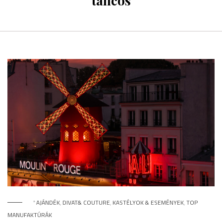
táncos
*
AJÁNDÉK
,
DIVAT& COUTURE
,
KASTÉLYOK & ESEMÉNYEK
,
TOP
MANUFAKTÚRÁK