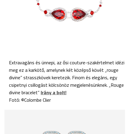
Extravagáns és ünnepi, az ősi couture-szakértelmet idézi
meg ez a karkötő, amelynek két középső kövét „rouge
divine” strasszkövek keretezik. Finom és elegáns, egy
csipetnyi csillogást kölcsönöz megjelenésünknek. „Rouge
divine bracelet”
Irány a bolt!
Fotó: ©Colombe Clier