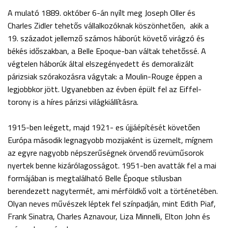
A mulató 1889. október 6-án nyílt meg Joseph Oller és
Charles Zidler tehetős vállalkozóknak köszönhetően, akik a
19. századot jellemző számos háborút követő virágzó és
békés időszakban, a Belle Epoque-ban váltak tehetőssé. A
végtelen háborúk által elszegényedett és demoralizált
párizsiak szórakozásra vágytak: a Moulin-Rouge éppen a
legjobbkor jött. Ugyanebben az évben épült fel az Eiffel-
torony is a híres párizsi világkiállításra.
1915-ben leégett, majd 1921- es újjáépítését követően
Európa második legnagyobb mozijaként is üzemelt, mígnem
az egyre nagyobb népszerűségnek örvendő revüműsorok
nyertek benne kizárólagosságot. 1951-ben avatták fel a mai
formájában is megtalálható Belle Époque stílusban
berendezett nagytermét, ami mérföldkő volt a történetében.
Olyan neves művészek léptek fel színpadján, mint Edith Piaf,
Frank Sinatra, Charles Aznavour, Liza Minnelli, Elton John és