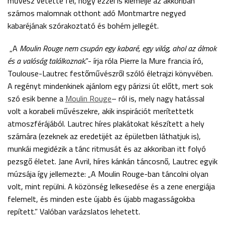
művész vetette fel, hogy ezzel is kiemelje az akkoriban
számos malomnak otthont adó Montmartre negyed
kabaréjának szórakoztató és bohém jellegét.
„A
Moulin Rouge nem csupán egy kabaré, egy világ, ahol az álmok
és a valóság találkoznak
.”- írja róla Pierre la Mure francia író,
Toulouse-Lautrec festőművészről szóló életrajzi könyvében.
A regényt mindenkinek ajánlom egy párizsi út előtt, mert sok
szó esik benne a
Moulin Rouge
– ról is, mely nagy hatással
volt a korabeli művészekre, akik inspirációt merítettetk
atmoszférájából. Lautrec híres plakátokat készített a hely
számára (ezeknek az eredetijét az épületben láthatjuk is),
munkái megidézik a tánc ritmusát és az akkoriban itt folyó
pezsgő életet. Jane Avril, híres kánkán táncosnő, Lautrec egyik
múzsája így jellemezte: „A Moulin Rouge-ban táncolni olyan
volt, mint repülni. A közönség lelkesedése és a zene energiája
felemelt, és minden este újabb és újabb magasságokba
repített.” Valóban varázslatos lehetett.