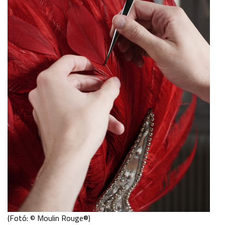
(Fotó: © Moulin Rouge®)