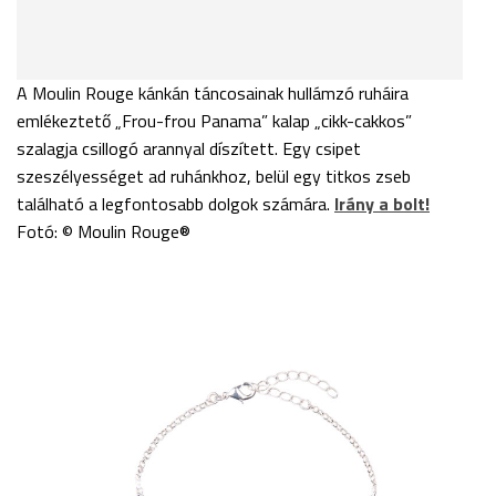
A Moulin Rouge kánkán táncosainak hullámzó ruháira
emlékeztető „Frou-frou Panama” kalap „cikk-cakkos”
szalagja csillogó arannyal díszített. Egy csipet
szeszélyességet ad ruhánkhoz, belül egy titkos zseb
található a legfontosabb dolgok számára.
Irány a bolt!
Fotó: © Moulin Rouge®