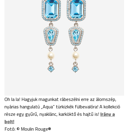
Oh la la! Hagyjuk magunkat rábeszélni erre az álomszép,
nyárias hangulatú „Aqua” türkizkék fülbevalóra! A kollekció
része egy gyűrű, nyaklánc, karköktő és hajtű is!
Irány a
bolt!
Fotó: © Moulin Rouge®