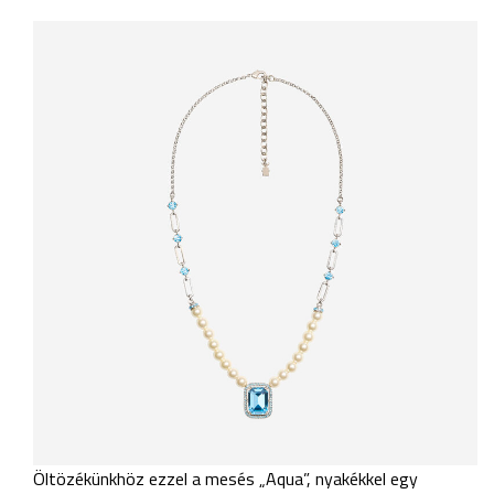
Öltözékünkhöz ezzel a mesés „Aqua”, nyakékkel egy