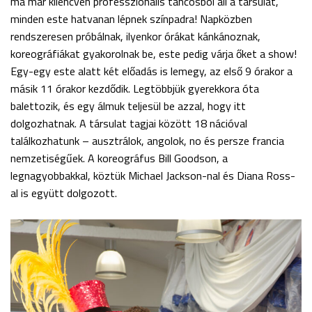
ma már kilencven professzionális táncosból áll a társulat,
minden este hatvanan lépnek színpadra! Napközben
rendszeresen próbálnak, ilyenkor órákat kánkánoznak,
koreográfiákat gyakorolnak be, este pedig várja őket a show!
Egy-egy este alatt két előadás is lemegy, az első 9 órakor a
másik 11 órakor kezdődik. Legtöbbjük gyerekkora óta
balettozik, és egy álmuk teljesül be azzal, hogy itt
dolgozhatnak. A társulat tagjai között 18 nációval
találkozhatunk – ausztrálok, angolok, no és persze francia
nemzetiségűek. A koreográfus Bill Goodson, a
legnagyobbakkal, köztük Michael Jackson-nal és Diana Ross-
al is együtt dolgozott.