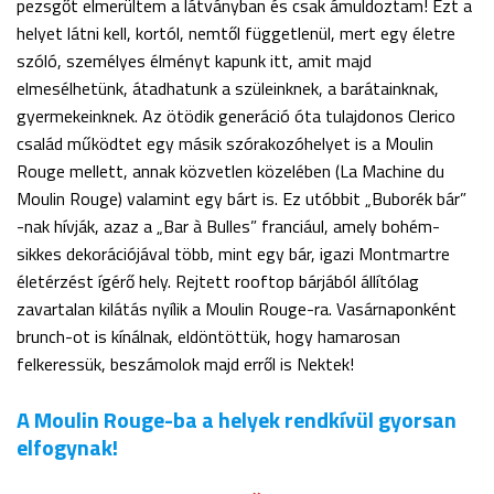
pezsgőt elmerültem a látványban és csak ámuldoztam! Ezt a
helyet látni kell, kortól, nemtől függetlenül, mert egy életre
szóló, személyes élményt kapunk itt, amit majd
elmesélhetünk, átadhatunk a szüleinknek, a barátainknak,
gyermekeinknek. Az ötödik generáció óta tulajdonos Clerico
család működtet egy másik szórakozóhelyet is a Moulin
Rouge mellett, annak közvetlen közelében (La Machine du
Moulin Rouge) valamint egy bárt is. Ez utóbbit „Buborék bár”
-nak hívják, azaz a „Bar à Bulles” franciául, amely bohém-
sikkes dekorációjával több, mint egy bár, igazi Montmartre
életérzést ígérő hely. Rejtett rooftop bárjából állítólag
zavartalan kilátás nyílik a Moulin Rouge-ra. Vasárnaponként
brunch-ot is kínálnak, eldöntöttük, hogy hamarosan
felkeressük, beszámolok majd erről is Nektek!
A Moulin Rouge-ba a helyek rendkívül gyorsan
elfogynak!