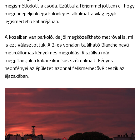
megismétlődött a csoda. Ezúttal a férjemmel jöttem el, hogy
megünnepeljünk egy különleges alkalmat a világ egyik
legismertebb kabaréjában.
A közelben van parkoló, de jól megközelíthető metróval is, mi
is ezt választottuk. A 2-es vonalon található Blanche nevű
metróállomás kényelmes megoldás. Kiszállva már
megpillantjuk a kabaré ikonikus szélmalmait. Fényes
neonfényei az épületet azonnal felismerhetővé teszik az
éjszakában.