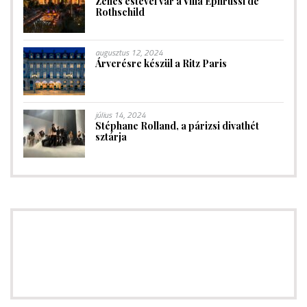
Zenés estével vár a Villa Ephrussi de
Rothschild
augusztus 12, 2024
Árverésre készül a Ritz Paris
július 14, 2024
Stéphane Rolland, a párizsi divathét
sztárja
HAMAROSAN! Hírlevél előfizetés<