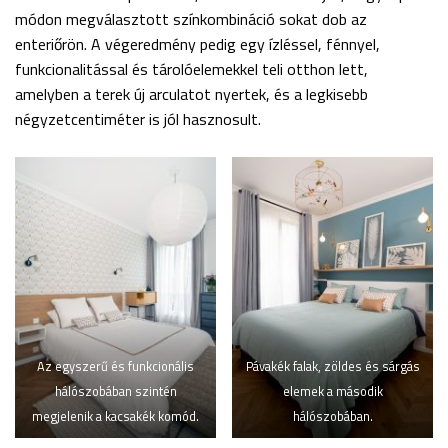
módon megválasztott színkombináció sokat dob az
enteriőrön. A végeredmény pedig egy ízléssel, fénnyel,
funkcionalitással és tárolóelemekkel teli otthon lett,
amelyben a terek új arculatot nyertek, és a legkisebb
négyzetcentiméter is jól hasznosult.
Az egyszerű és funkcionális
Pávakék falak, zöldes és sárgás
hálószobában szintén
elemek a második
megjelenik a kacsakék komód.
hálószobában.