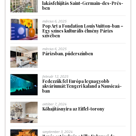
lakásfelújítás Saint-Germain-des-Prés-
ben
március 6, 2025
Pop Art a Fondation Louis Vuitton-ban –
Egy színes kulturális élmény Párizs
szívében
március 6, 2025
Párizsban, púderszínben
február 12, 2025
Fedezzük fel Európa legnagyobb
akváriumát:Tengeri kaland a Nausicaá-
ban
október 7, 2024
Kőhajításnyira az Eiffel-torony
szeptember 3, 2024