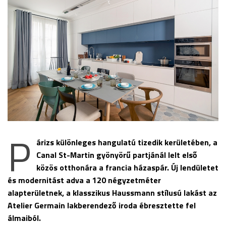
P
árizs különleges hangulatú tizedik kerületében, a
Canal St-Martin gyönyörű partjánál lelt első
közös otthonára a francia házaspár. Új lendületet
és modernitást adva a 120 négyzetméter
alapterületnek, a klasszikus Haussmann stílusú lakást az
Atelier Germain lakberendező iroda ébresztette fel
álmaiból.