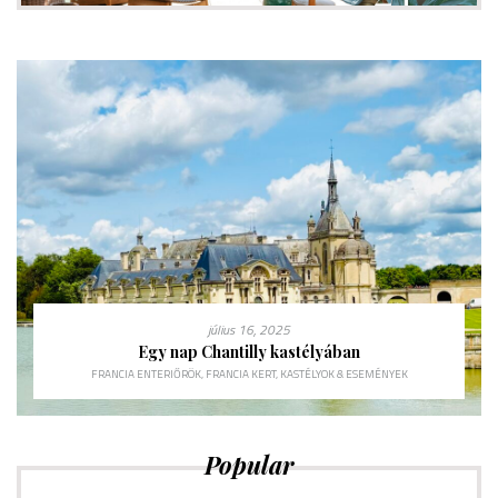
július 16, 2025
Egy nap Chantilly kastélyában
FRANCIA ENTERIŐRÖK
,
FRANCIA KERT
,
KASTÉLYOK & ESEMÉNYEK
Popular