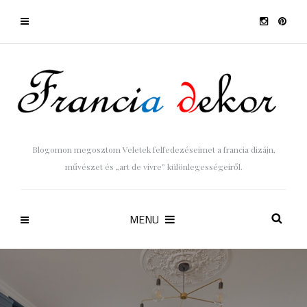
Blogomon megosztom Veletek felfedezéseimet a francia dizájn,
művészet és „art de vivre” különlegességeiről.
MENU