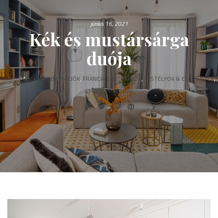
június 16, 2021
Kék és mustársárga
duója
*
DEKOR INSPIRÁCIÓK
,
FRANCIA ENTERIŐRÖK
,
KASTÉLYOK & ESEMÉNYEK
,
STÍLUSOS SZOBÁK