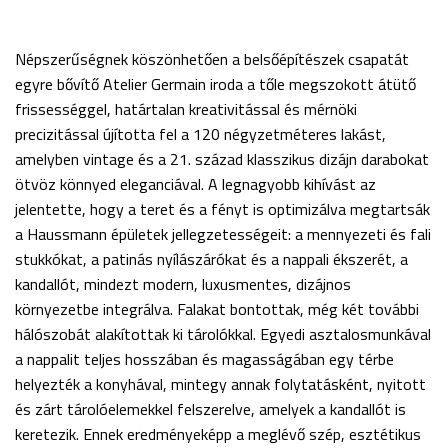
Népszerűségnek köszönhetően a belsőépítészek csapatát
egyre bővítő Atelier Germain iroda a tőle megszokott átütő
frissességgel, határtalan kreativitással és mérnöki
precizitással újította fel a 120 négyzetméteres lakást,
amelyben vintage és a 21. század klasszikus dizájn darabokat
ötvöz könnyed eleganciával. A legnagyobb kihívást az
jelentette, hogy a teret és a fényt is optimizálva megtartsák
a Haussmann épületek jellegzetességeit: a mennyezeti és fali
stukkókat, a patinás nyílászárókat és a nappali ékszerét, a
kandallót, mindezt modern, luxusmentes, dizájnos
környezetbe integrálva. Falakat bontottak, még két további
hálószobát alakítottak ki tárolókkal. Egyedi asztalosmunkával
a nappalit teljes hosszában és magasságában egy térbe
helyezték a konyhával, mintegy annak folytatásként, nyitott
és zárt tárolóelemekkel felszerelve, amelyek a kandallót is
keretezik. Ennek eredményeképp a meglévő szép, esztétikus