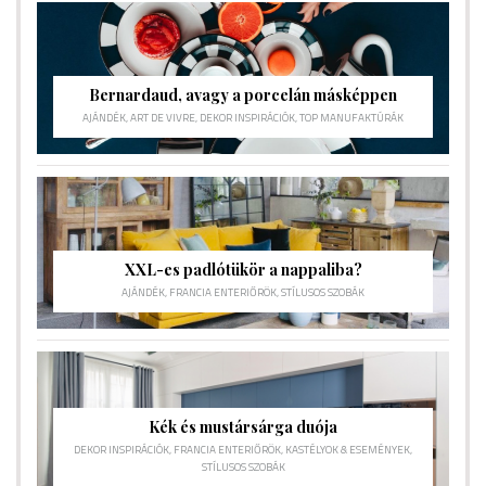
Bernardaud, avagy a porcelán másképpen
AJÁNDÉK
,
ART DE VIVRE
,
DEKOR INSPIRÁCIÓK
,
TOP MANUFAKTÚRÁK
XXL-es padlótükör a nappaliba?
AJÁNDÉK
,
FRANCIA ENTERIŐRÖK
,
STÍLUSOS SZOBÁK
Kék és mustársárga duója
DEKOR INSPIRÁCIÓK
,
FRANCIA ENTERIŐRÖK
,
KASTÉLYOK & ESEMÉNYEK
,
STÍLUSOS SZOBÁK