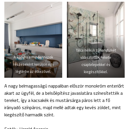
Tálca nélküli zuhanyfülkét
A konyha a mindennapok
választották, fekete
részeseként kerüljön egy
csaptelepekkel és
légtérbe az étkezővel.
kiegészítőkkel.
A nagy belmagasságú nappaliban először monokróm enteriőrt
akart az ügyfél, de a belsőépítész javaslatára színesítették a
tereket, így a kacsakék és mustársárga páros lett a fő
irányadó színpáros, majd mellé adtak egy kevés zöldet, mint
kiegészítő harmadik színt.