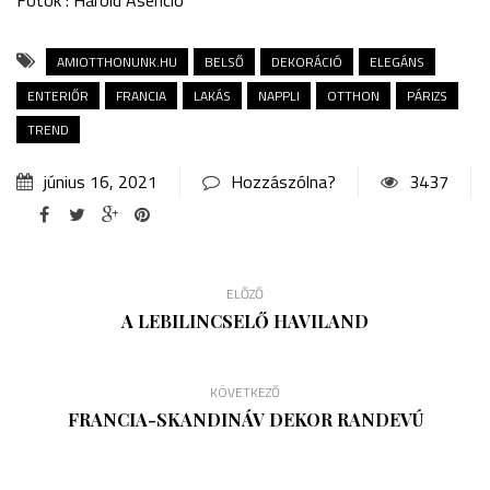
Fotók : Harold Asencio
AMIOTTHONUNK.HU
BELSŐ
DEKORÁCIÓ
ELEGÁNS
ENTERIŐR
FRANCIA
LAKÁS
NAPPLI
OTTHON
PÁRIZS
TREND
június 16, 2021
Hozzászólna?
3437
ELŐZŐ
A LEBILINCSELŐ HAVILAND
KÖVETKEZŐ
FRANCIA-SKANDINÁV DEKOR RANDEVÚ