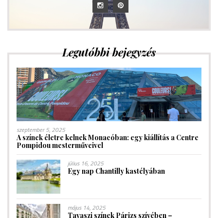
Legutóbbi bejegyzés
szeptember 5, 2025
A színek életre kelnek Monacóban: egy kiállítás a Centre
Pompidou mesterműveivel
július 16, 2025
Egy nap Chantilly kastélyában
május 14, 2025
Tavaszi színek Párizs szívében –