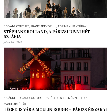
*
DIVAT& COUTURE
,
FRANCIADEKOR.HU
,
TOP MANUFAKTÚRÁK
STÉPHANE ROLLAND, A PÁRIZSI DIVATHÉT
SZTÁRJA
július 14, 2024
*
AJÁNDÉK
,
DIVAT& COUTURE
,
KASTÉLYOK & ESEMÉNYEK
,
TOP
MANUFAKTÚRÁK
TÉGED IS VÁR A MOULIN ROUGE! – PÁRIZS ÉJSZAKAI