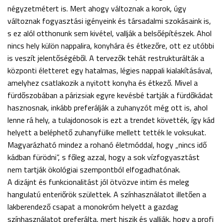
négyzetmétert is. Mert ahogy változnak a korok, úgy
változnak fogyasztási igényeink és társadalmi szokásaink is,
s ez alól otthonunk sem kivétel, vallják a belsőépítészek. Ahol
nincs hely külön nappalira, konyhára és étkezőre, ott ez utóbbi
is veszít jelentőségéből. A tervezők tehát restrukturálták a
központi életteret egy hatalmas, légies nappali kialakításával,
amelyhez csatlakozik a nyitott konyha és étkező. Mivel a
fürdőszobában a párizsiak egyre kevésbé tartják a fürdőkádat
hasznosnak, inkább preferálják a zuhanyzót még ott is, ahol
lenne rá hely, a tulajdonosok is ezt a trendet követték, így kád
helyett a beléphető zuhanyfülke mellett tették le voksukat.
Magyarázható mindez a rohanó életmóddal, hogy „nincs idő
kádban fürödni”, s főleg azzal, hogy a sok vízfogyasztást
nem tartják ökológiai szempontból elfogadhatónak.
A dizájnt és funkcionalitást jól ötvözve intim és meleg
hangulatú enteriőrök születtek. A színhasználatot illetően a
lakberendező csapat a monokróm helyett a gazdag
színhasználatot preferálta, mert hiszik és vallják, hogy a profi