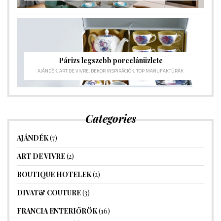
Párizs legszebb porcelánüzlete
AJÁNDÉK
,
ART DE VIVRE
,
DEKOR INSPIRÁCIÓK
,
TOP MANUFAKTÚRÁK
Categories
AJÁNDÉK
(7)
ART DE VIVRE
(2)
BOUTIQUE HOTELEK
(2)
DIVAT& COUTURE
(3)
FRANCIA ENTERIŐRÖK
(16)