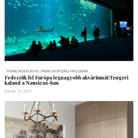
*
FRANCIADEKOR.HU
,
FRANCIAORSZÁGI PROGRAM
Fedezzük fel Európa legnagyobb akváriumát:Tengeri
kaland a Nausicaá-ban
február 12, 2025