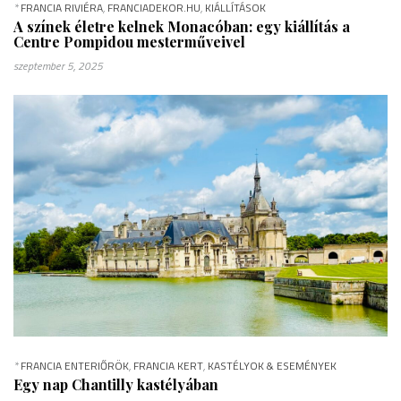
*
FRANCIA RIVIÉRA
,
FRANCIADEKOR.HU
,
KIÁLLÍTÁSOK
A színek életre kelnek Monacóban: egy kiállítás a
Centre Pompidou mesterműveivel
szeptember 5, 2025
*
FRANCIA ENTERIŐRÖK
,
FRANCIA KERT
,
KASTÉLYOK & ESEMÉNYEK
Egy nap Chantilly kastélyában