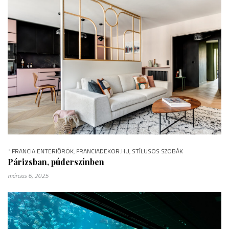
*
FRANCIA ENTERIŐRÖK
,
FRANCIADEKOR.HU
,
STÍLUSOS SZOBÁK
Párizsban, púderszínben
március 6, 2025