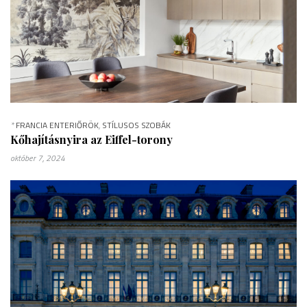
*
FRANCIA ENTERIŐRÖK
,
STÍLUSOS SZOBÁK
Kőhajításnyira az Eiffel-torony
október 7, 2024