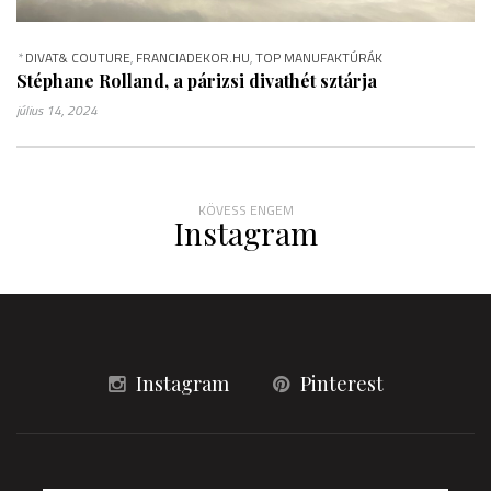
*
DIVAT& COUTURE
,
FRANCIADEKOR.HU
,
TOP MANUFAKTÚRÁK
Stéphane Rolland, a párizsi divathét sztárja
július 14, 2024
KÖVESS ENGEM
Instagram
Instagram
Pinterest