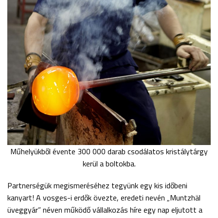
Műhelyükből évente 300 000 darab csodálatos kristálytárgy
kerül a boltokba.
Partnerségük megismeréséhez tegyünk egy kis időbeni
kanyart! A vosges-i erdők övezte, eredeti nevén „Muntzhäl
üveggyár” néven működő vállalkozás híre egy nap eljutott a