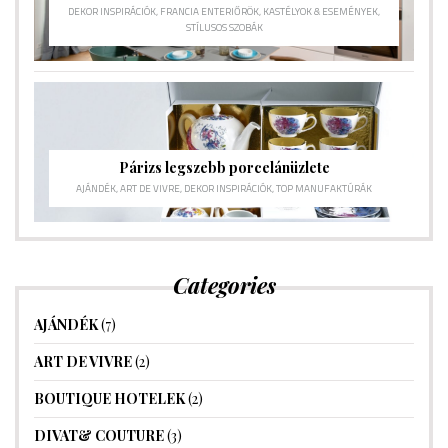
DEKOR INSPIRÁCIÓK
,
FRANCIA ENTERIŐRÖK
,
KASTÉLYOK & ESEMÉNYEK
,
STÍLUSOS SZOBÁK
Párizs legszebb porcelánüzlete
AJÁNDÉK
,
ART DE VIVRE
,
DEKOR INSPIRÁCIÓK
,
TOP MANUFAKTÚRÁK
Categories
AJÁNDÉK
(7)
ART DE VIVRE
(2)
BOUTIQUE HOTELEK
(2)
DIVAT& COUTURE
(3)