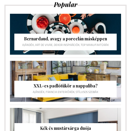
Popular
Bernardaud, avagy a porcelán másképpen
AJÁNDÉK
,
ART DE VIVRE
,
DEKOR INSPIRÁCIÓK
,
TOP MANUFAKTÚRÁK
XXL-es padlótükör a nappaliba?
AJÁNDÉK
,
FRANCIA ENTERIŐRÖK
,
STÍLUSOS SZOBÁK
Kék és mustársárga duója