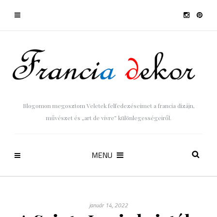
Blogomon megosztom Veletek felfedezéseimet a francia dizájn,
művészet és „art de vivre” különlegességeiről.
MENU
január 14, 2022