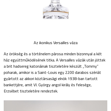
Az ikonikus Versailles váza
Az örökség és a történelem párosa minden bizonnyal a két
ház együttműködésének titka. A Versailles vázák után jöttek
a brit hadsereg katonáinak tiszteletére készült „Tommy”
poharak, amikor is a Saint-Louis egy 2200 darabos szériát
gyártott az akkori köztársasági elnök 1938-ban tartott
bankettjére, amit VI. György angol király és felesége,
Erzsébet tiszteletére rendeztek.