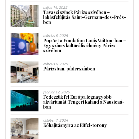
május 14, 2025
Tavaszi színek Párizs szívében –
lakásfelújítás Saint-Germain-des-Prés-
ben
március 6, 2025
Pop Art a Fondation Louis Vuitton-ban –
Egy színes kulturális élmény Párizs
szívében
március 6, 2025
Párizsban, púderszínben
február 12, 2025
Fedezzük fel Európa legnagyobb
akváriumát:Tengeri kaland a Nausicaá-
ban
október 7, 2024
Kőhajításnyira az Eiffel-torony