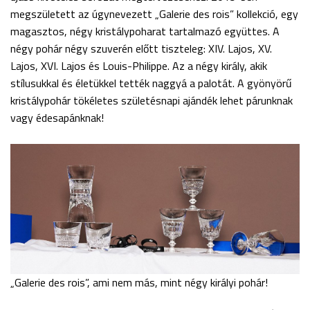
megszületett az úgynevezett „Galerie des rois” kollekció, egy
magasztos, négy kristálypoharat tartalmazó együttes. A
négy pohár négy szuverén előtt tiszteleg: XIV. Lajos, XV.
Lajos, XVI. Lajos és Louis-Philippe. Az a négy király, akik
stílusukkal és életükkel tették naggyá a palotát. A gyönyörű
kristálypohár tökéletes születésnapi ajándék lehet párunknak
vagy édesapánknak!
„Galerie des rois”, ami nem más, mint négy királyi pohár!