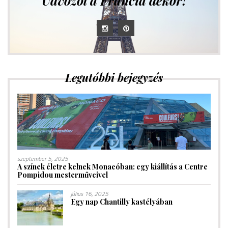
Üdvözöl a Francia dekor!
Legutóbbi bejegyzés
szeptember 5, 2025
A színek életre kelnek Monacóban: egy kiállítás a Centre
Pompidou mesterműveivel
július 16, 2025
Egy nap Chantilly kastélyában