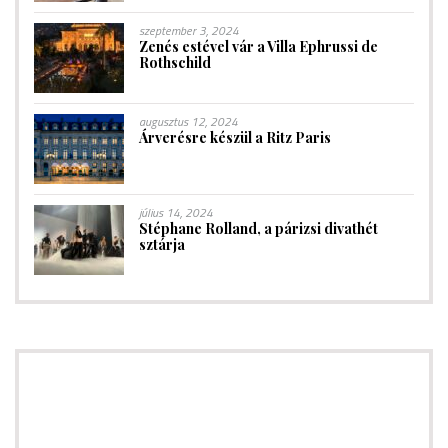
szeptember 3, 2024
Zenés estével vár a Villa Ephrussi de
Rothschild
augusztus 12, 2024
Árverésre készül a Ritz Paris
július 14, 2024
Stéphane Rolland, a párizsi divathét
sztárja
HAMAROSAN! Hírlevél előfizetés<