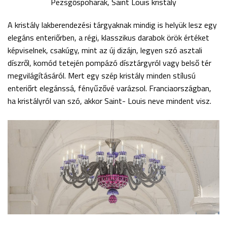
Pezsgőspoharak, Saint Louis kristály
A kristály lakberendezési tárgyaknak mindig is helyük lesz egy
elegáns enteriőrben, a régi, klasszikus darabok örök értéket
képviselnek, csakúgy, mint az új dizájn, legyen szó asztali
díszről, komód tetején pompázó dísztárgyról vagy belső tér
megvilágításáról. Mert egy szép kristály minden stílusú
enteriőrt elegánssá, fényűzővé varázsol. Franciaországban,
ha kristályról van szó, akkor Saint- Louis neve mindent visz.