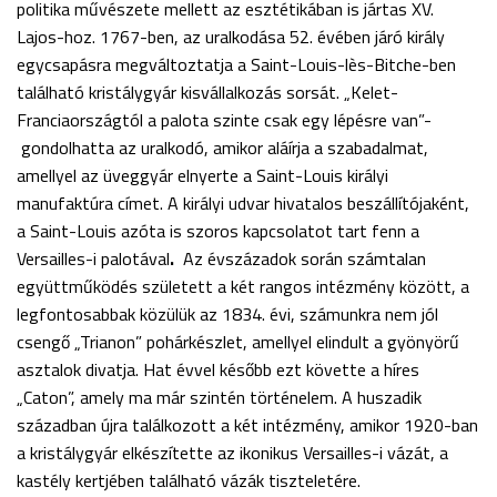
politika művészete mellett az esztétikában is jártas XV.
Lajos-hoz. 1767-ben, az uralkodása 52. évében járó király
egycsapásra megváltoztatja a Saint-Louis-lès-Bitche-ben
található kristálygyár kisvállalkozás sorsát. „Kelet-
Franciaországtól a palota szinte csak egy lépésre van”-
gondolhatta az uralkodó, amikor aláírja a szabadalmat,
amellyel az üveggyár elnyerte a Saint-Louis királyi
manufaktúra címet. A királyi udvar hivatalos beszállítójaként,
a Saint-Louis azóta is szoros kapcsolatot tart fenn a
Versailles-i palotával
.
Az évszázadok során számtalan
együttműködés született a két rangos intézmény között, a
legfontosabbak közülük az 1834. évi, számunkra nem jól
csengő „Trianon” pohárkészlet, amellyel elindult a gyönyörű
asztalok divatja. Hat évvel később ezt követte a híres
„Caton”, amely ma már szintén történelem. A huszadik
században újra találkozott a két intézmény, amikor 1920-ban
a kristálygyár elkészítette az ikonikus Versailles-i vázát, a
kastély kertjében található vázák tiszteletére.