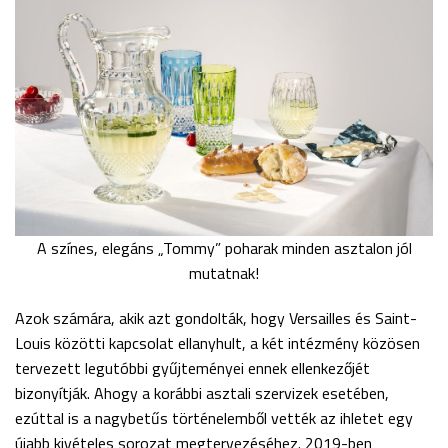
A színes, elegáns „Tommy” poharak minden asztalon jól
mutatnak!
Azok számára, akik azt gondolták, hogy Versailles és Saint-
Louis közötti kapcsolat ellanyhult, a két intézmény közösen
tervezett legutóbbi gyűjteményei ennek ellenkezőjét
bizonyítják. Ahogy a korábbi asztali szervizek esetében,
ezúttal is a nagybetűs történelemből vették az ihletet egy
újabb kivételes sorozat megtervezéséhez. 2019-ben