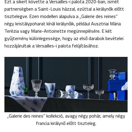
Ezt a sikert követte a Versailles-i palota 2020-ban, ismét
partnerségben a Saint-Louis házzal, ezúttal a királynők előtt
tisztelegve. Ezen modellen alapulva a „Galerie des reines”
négy kristálypoharat kínál királynőik, például Ausztriai Mária
Terézia vagy Marie-Antoinette megünneplésére. E két
gyűjtemény különlegessége, hogy az első darabok bevételei
hozzájárultak a Versailles-i palota felújításához.
„Galerie des reines” kollekció, avagy négy pohár, amely négy
francia királynő előtt tiszteleg.