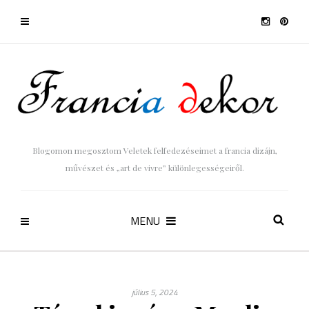
Blogomon megosztom Veletek felfedezéseimet a francia dizájn,
művészet és „art de vivre” különlegességeiről.
MENU
július 5, 2024