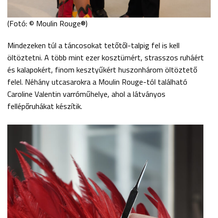
(Fotó: © Moulin Rouge®)
Mindezeken túl a táncosokat tetőtől-talpig fel is kell
öltöztetni. A több mint ezer kosztümért, strasszos ruháért
és kalapokért, finom kesztyűkért huszonhárom öltöztető
felel. Néhány utcasarokra a Moulin Rouge-tól található
Caroline Valentin varróműhelye, ahol a látványos
fellépőruhákat készítik.