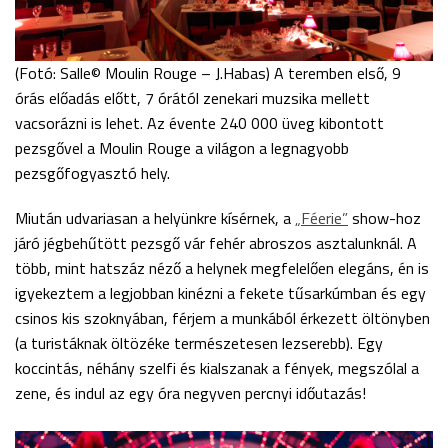
(Fotó: Salle© Moulin Rouge – J.Habas) A teremben első, 9
órás előadás előtt, 7 órától zenekari muzsika mellett
vacsorázni is lehet. Az évente 240 000 üveg kibontott
pezsgővel a Moulin Rouge a világon a legnagyobb
pezsgőfogyasztó hely.
Miután udvariasan a helyünkre kísérnek, a
„Féerie”
show-hoz
járó jégbehűtött pezsgő vár fehér abroszos asztalunknál. A
több, mint hatszáz néző a helynek megfelelően elegáns, én is
igyekeztem a legjobban kinézni a fekete tűsarkúmban és egy
csinos kis szoknyában, férjem a munkából érkezett öltönyben
(a turistáknak öltözéke természetesen lezserebb). Egy
koccintás, néhány szelfi és kialszanak a fények, megszólal a
zene, és indul az egy óra negyven percnyi időutazás!