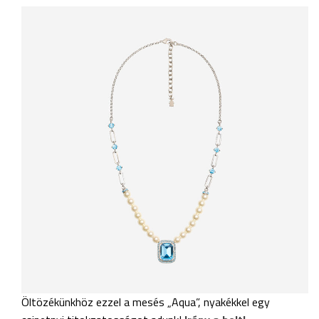
Öltözékünkhöz ezzel a mesés „Aqua”, nyakékkel egy