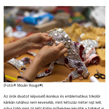
(Fotó:© Moulin Rouge®)
Az örök divatot képviselő ikonikus és emblematikus trikolór
kánkán ruhához nem kevesebb, mint kétszáz méter rojt kell,
súlya több mint öt kiló! Külön műhelyben készítik a tollakat is,