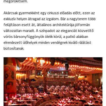
megörökítsem.
Akárcsak gyermekként egy cirkuszi előadás előtt, ezen az
exkluzív helyen átragad az izgalom. Bár a nagyterem több
felújításon esett át, általános architektúrája jóformán
változatlan maradt. A színpadot az eleganciát közvetítő
vörös bársonyfüggönyök ölelik körül, a patkó alakban
elrendezett ülőhelyek minden vendégnek kiváló rálátást
biztosítanak.