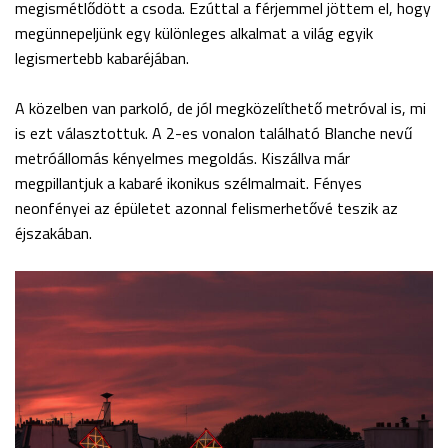
megismétlődött a csoda. Ezúttal a férjemmel jöttem el, hogy
megünnepeljünk egy különleges alkalmat a világ egyik
legismertebb kabaréjában.
A közelben van parkoló, de jól megközelíthető metróval is, mi
is ezt választottuk. A 2-es vonalon található Blanche nevű
metróállomás kényelmes megoldás. Kiszállva már
megpillantjuk a kabaré ikonikus szélmalmait. Fényes
neonfényei az épületet azonnal felismerhetővé teszik az
éjszakában.