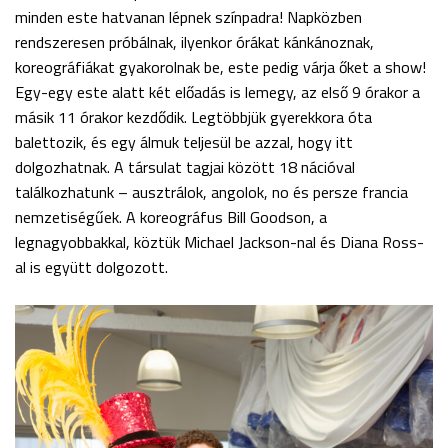
minden este hatvanan lépnek színpadra! Napközben
rendszeresen próbálnak, ilyenkor órákat kánkánoznak,
koreográfiákat gyakorolnak be, este pedig várja őket a show!
Egy-egy este alatt két előadás is lemegy, az első 9 órakor a
másik 11 órakor kezdődik. Legtöbbjük gyerekkora óta
balettozik, és egy álmuk teljesül be azzal, hogy itt
dolgozhatnak. A társulat tagjai között 18 nációval
találkozhatunk – ausztrálok, angolok, no és persze francia
nemzetiségűek. A koreográfus Bill Goodson, a
legnagyobbakkal, köztük Michael Jackson-nal és Diana Ross-
al is együtt dolgozott.