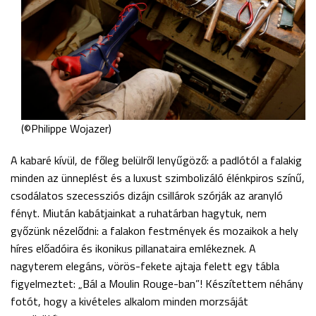
(©Philippe Wojazer)
A kabaré kívül, de főleg belülről lenyűgöző: a padlótól a falakig
minden az ünneplést és a luxust szimbolizáló élénkpiros színű,
csodálatos szecessziós dizájn csillárok szórják az aranyló
fényt. Miután kabátjainkat a ruhatárban hagytuk, nem
győzünk nézelődni: a falakon festmények és mozaikok a hely
híres előadóira és ikonikus pillanataira emlékeznek. A
nagyterem elegáns, vörös-fekete ajtaja felett egy tábla
figyelmeztet: „Bál a Moulin Rouge-ban”! Készítettem néhány
fotót, hogy a kivételes alkalom minden morzsáját