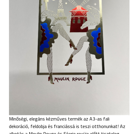
Minőségi, elegáns kézműves termék az A3-as fali
dekoráció, feldobja és franciássá is teszi otthonunkat! Az
alkotás a Moulin Rouge és Féerie revüje előtt tiszteleg,