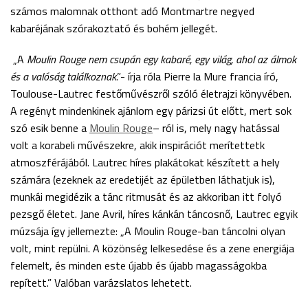
számos malomnak otthont adó Montmartre negyed
kabaréjának szórakoztató és bohém jellegét.
„A
Moulin Rouge nem csupán egy kabaré, egy világ, ahol az álmok
és a valóság találkoznak
.”- írja róla Pierre la Mure francia író,
Toulouse-Lautrec festőművészről szóló életrajzi könyvében.
A regényt mindenkinek ajánlom egy párizsi út előtt, mert sok
szó esik benne a
Moulin Rouge
– ról is, mely nagy hatással
volt a korabeli művészekre, akik inspirációt merítettetk
atmoszférájából. Lautrec híres plakátokat készített a hely
számára (ezeknek az eredetijét az épületben láthatjuk is),
munkái megidézik a tánc ritmusát és az akkoriban itt folyó
pezsgő életet. Jane Avril, híres kánkán táncosnő, Lautrec egyik
múzsája így jellemezte: „A Moulin Rouge-ban táncolni olyan
volt, mint repülni. A közönség lelkesedése és a zene energiája
felemelt, és minden este újabb és újabb magasságokba
repített.” Valóban varázslatos lehetett.