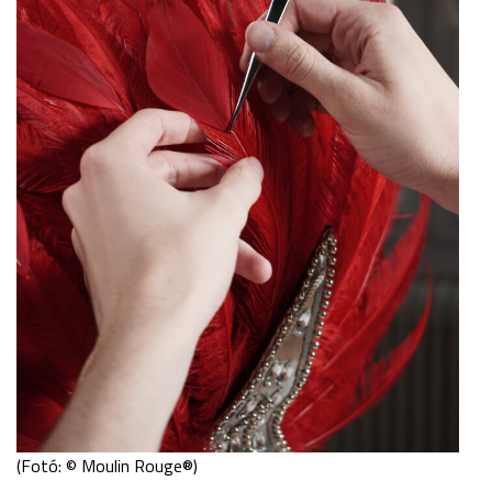
(Fotó: © Moulin Rouge®)