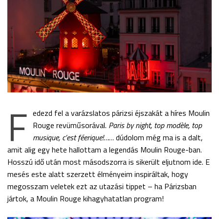
F
edezd fel a varázslatos párizsi éjszakát a híres Moulin
Rouge revüműsorával.
Paris by night, top modèle, top
musique, c’est féerique!…
… dúdolom még ma is a dalt,
amit alig egy hete hallottam a legendás Moulin Rouge-ban.
Hosszú idő után most másodszorra is sikerült eljutnom ide. E
mesés este alatt szerzett élményeim inspiráltak, hogy
megosszam veletek ezt az utazási tippet – ha Párizsban
jártok, a Moulin Rouge kihagyhatatlan program!