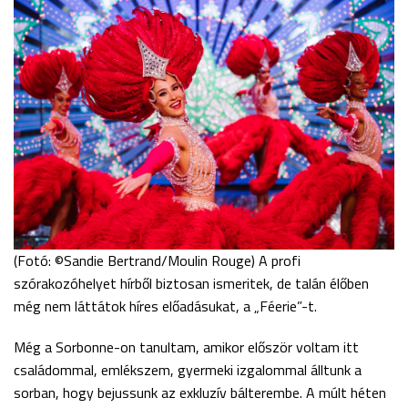
(Fotó: ©Sandie Bertrand/Moulin Rouge) A profi
szórakozóhelyet hírből biztosan ismeritek, de talán élőben
még nem láttátok híres előadásukat, a „Féerie”-t.
Még a Sorbonne-on tanultam, amikor először voltam itt
családommal, emlékszem, gyermeki izgalommal álltunk a
sorban, hogy bejussunk az exkluzív bálterembe. A múlt héten