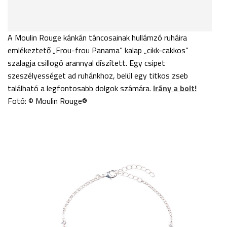
A Moulin Rouge kánkán táncosainak hullámzó ruháira
emlékeztető „Frou-frou Panama” kalap „cikk-cakkos”
szalagja csillogó arannyal díszített. Egy csipet
szeszélyességet ad ruhánkhoz, belül egy titkos zseb
található a legfontosabb dolgok számára.
Irány a bolt!
Fotó: © Moulin Rouge®