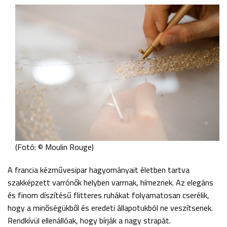
(Fotó: © Moulin Rouge)
A francia kézművesipar hagyományait életben tartva
szakképzett varrónők helyben varrnak, hímeznek. Az elegáns
és finom díszítésű flitteres ruhákat folyamatosan cserélik,
hogy a minőségükből és eredeti állapotukból ne veszítsenek.
Rendkívül ellenállóak, hogy bírják a nagy strapát.