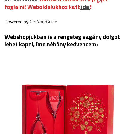
foglalni
! Weboldalukhoz katt
ide
!
Powered by
GetYourGuide
Webshopjukban is a rengeteg vagány dolgot
lehet kapni, íme néhány kedvencem: