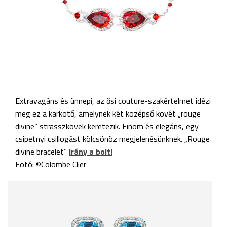
Extravagáns és ünnepi, az ősi couture-szakértelmet idézi
meg ez a karkötő, amelynek két középső kövét „rouge
divine” strasszkövek keretezik. Finom és elegáns, egy
csipetnyi csillogást kölcsönöz megjelenésünknek. „Rouge
divine bracelet”
Irány a bolt!
Fotó: ©Colombe Clier