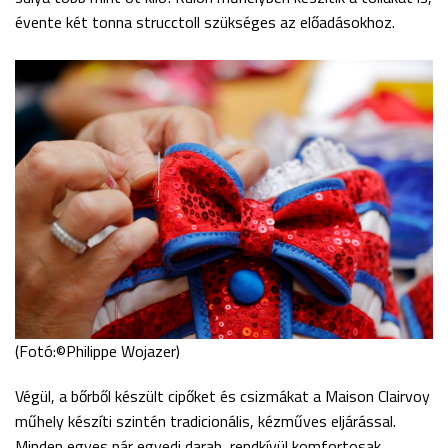
évente két tonna strucctoll szükséges az előadásokhoz.
(Fotó:©Philippe Wojazer)
Végül, a bőrből készült cipőket és csizmákat a Maison Clairvoy
műhely készíti szintén tradicionális, kézműves eljárással.
Minden egyes pár egyedi darab, rendkívül komfortosak.