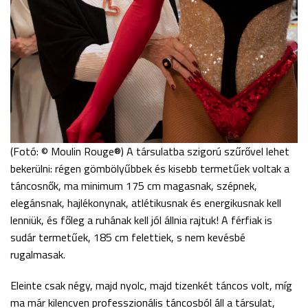
(Fotó: © Moulin Rouge®) A társulatba szigorú szűrővel lehet
bekerülni: régen gömbölyűbbek és kisebb termetűek voltak a
táncosnők, ma minimum 175 cm magasnak, szépnek,
elegánsnak, hajlékonynak, atlétikusnak és energikusnak kell
lenniük, és főleg a ruhának kell jól állnia rajtuk! A férfiak is
sudár termetűek, 185 cm felettiek, s nem kevésbé
rugalmasak.
Eleinte csak négy, majd nyolc, majd tizenkét táncos volt, míg
ma már kilencven professzionális táncosból áll a társulat,