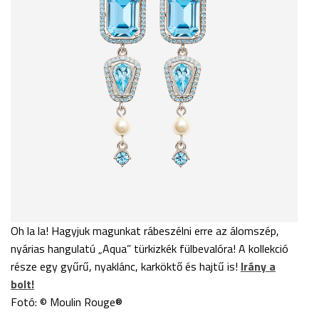
Oh la la! Hagyjuk magunkat rábeszélni erre az álomszép,
nyárias hangulatú „Aqua” türkizkék fülbevalóra! A kollekció
része egy gyűrű, nyaklánc, karköktő és hajtű is!
Irány a
bolt!
Fotó: © Moulin Rouge®