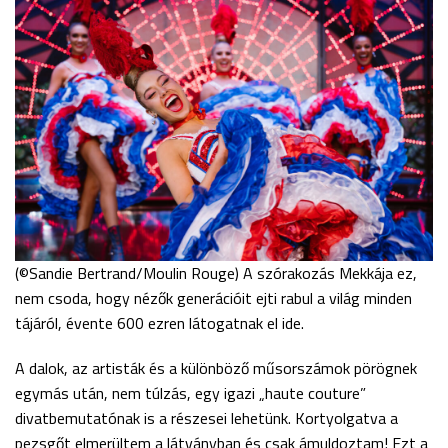
(©Sandie Bertrand/Moulin Rouge) A szórakozás Mekkája ez,
nem csoda, hogy nézők generációit ejti rabul a világ minden
tájáról, évente 600 ezren látogatnak el ide.
A dalok, az artisták és a különböző műsorszámok pörögnek
egymás után, nem túlzás, egy igazi „haute couture”
divatbemutatónak is a részesei lehetünk. Kortyolgatva a
pezsgőt elmerültem a látványban és csak ámuldoztam! Ezt a