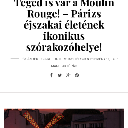
Téged is vár a Moulin
Rouge! – Párizs
éjszakai életének
ikonikus
szórakozóhelye!
*
AJÁNDÉK
,
DIVAT& COUTURE
,
KASTÉLYOK & ESEMÉNYEK
,
TOP
MANUFAKTÚRÁK