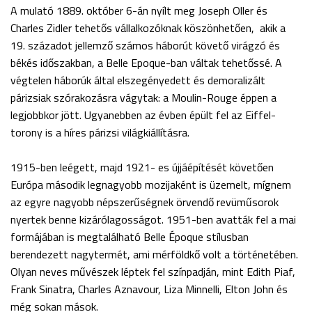
A mulató 1889. október 6-án nyílt meg Joseph Oller és
Charles Zidler tehetős vállalkozóknak köszönhetően, akik a
19. századot jellemző számos háborút követő virágzó és
békés időszakban, a Belle Epoque-ban váltak tehetőssé. A
végtelen háborúk által elszegényedett és demoralizált
párizsiak szórakozásra vágytak: a Moulin-Rouge éppen a
legjobbkor jött. Ugyanebben az évben épült fel az Eiffel-
torony is a híres párizsi világkiállításra.
1915-ben leégett, majd 1921- es újjáépítését követően
Európa második legnagyobb mozijaként is üzemelt, mígnem
az egyre nagyobb népszerűségnek örvendő revüműsorok
nyertek benne kizárólagosságot. 1951-ben avatták fel a mai
formájában is megtalálható Belle Époque stílusban
berendezett nagytermét, ami mérföldkő volt a történetében.
Olyan neves művészek léptek fel színpadján, mint Edith Piaf,
Frank Sinatra, Charles Aznavour, Liza Minnelli, Elton John és
még sokan mások.