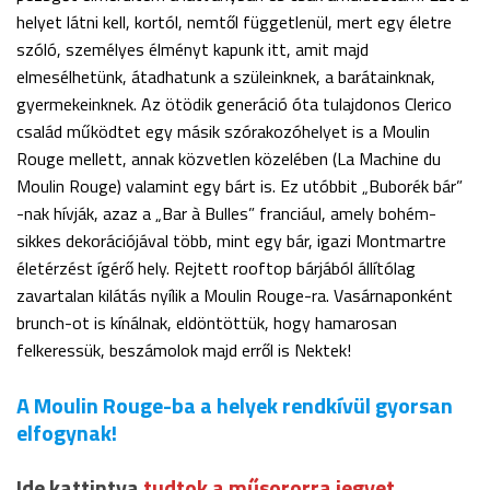
helyet látni kell, kortól, nemtől függetlenül, mert egy életre
szóló, személyes élményt kapunk itt, amit majd
elmesélhetünk, átadhatunk a szüleinknek, a barátainknak,
gyermekeinknek. Az ötödik generáció óta tulajdonos Clerico
család működtet egy másik szórakozóhelyet is a Moulin
Rouge mellett, annak közvetlen közelében (La Machine du
Moulin Rouge) valamint egy bárt is. Ez utóbbit „Buborék bár”
-nak hívják, azaz a „Bar à Bulles” franciául, amely bohém-
sikkes dekorációjával több, mint egy bár, igazi Montmartre
életérzést ígérő hely. Rejtett rooftop bárjából állítólag
zavartalan kilátás nyílik a Moulin Rouge-ra. Vasárnaponként
brunch-ot is kínálnak, eldöntöttük, hogy hamarosan
felkeressük, beszámolok majd erről is Nektek!
A Moulin Rouge-ba a helyek rendkívül gyorsan
elfogynak!
Ide kattintva
tudtok a műsororra jegyet