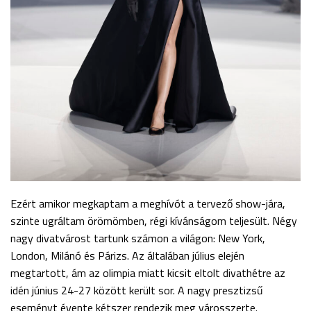
Ezért amikor megkaptam a meghívót a tervező show-jára,
szinte ugráltam örömömben, régi kívánságom teljesült. Négy
nagy divatvárost tartunk számon a világon: New York,
London, Milánó és Párizs. Az általában július elején
megtartott, ám az olimpia miatt kicsit eltolt divathétre az
idén június 24-27 között került sor. A nagy presztizsű
eseményt évente kétszer rendezik meg városszerte.