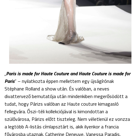
„
Paris
is made for Haute Couture and Haute Couture is made for
Paris
” – nyilatkozta éppen mellettem egy újságírónak
Stéphane Rolland a show után. És valóban, a neves
divattervező bemutatója után mindenkiben megerősödött a
tudat, hogy Párizs valóban az Haute couture kimagasló
fellegvára. Őszi-téli kollekciójával is kimondottan a
szülővárosa, Párizs előtt tiszteleg. Nem véletlenül ez vonzza
a legtöbb A-listás címlapsztárt is, akik ilyenkor a francia
fővárosba utaznak. Catherine Deneuve, Vanessa Paradis,