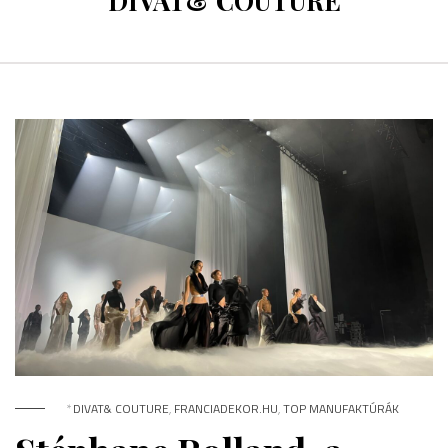
DIVAT& COUTURE
*
DIVAT& COUTURE
,
FRANCIADEKOR.HU
,
TOP MANUFAKTÚRÁK