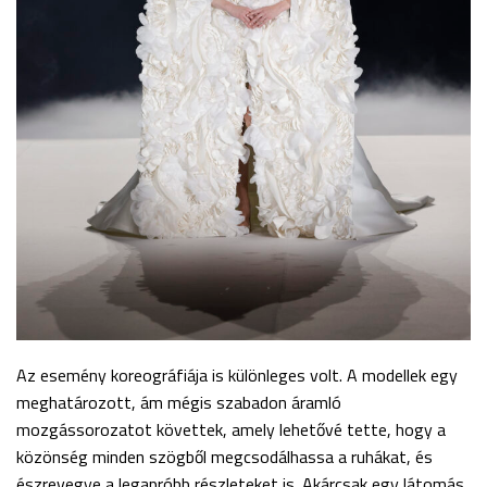
Az esemény koreográfiája is különleges volt. A modellek egy
meghatározott, ám mégis szabadon áramló
mozgássorozatot követtek, amely lehetővé tette, hogy a
közönség minden szögből megcsodálhassa a ruhákat, és
észrevegye a legapróbb részleteket is. Akárcsak egy látomás,