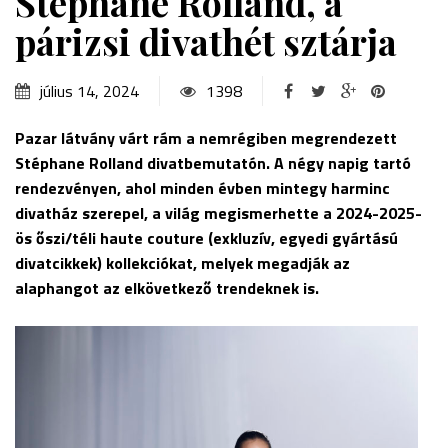
Stéphane Rolland, a
párizsi divathét sztárja
július 14, 2024
1398
Pazar látvány várt rám a nemrégiben megrendezett
Stéphane Rolland divatbemutatón. A négy napig tartó
rendezvényen, ahol minden évben mintegy harminc
divatház szerepel, a világ megismerhette a 2024-2025-
ös őszi/téli haute couture (exkluzív, egyedi gyártású
divatcikkek)
kollekciókat, melyek megadják az
alaphangot az elkövetkező trendeknek is.