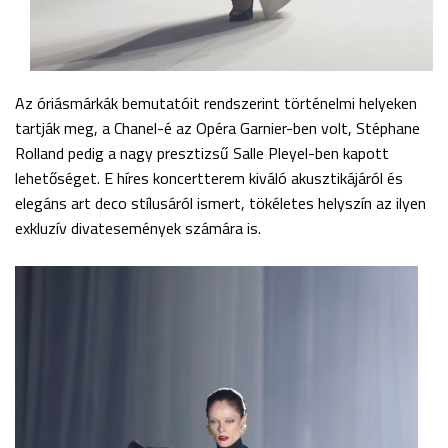
Az óriásmárkák bemutatóit rendszerint történelmi helyeken
tartják meg, a Chanel-é az Opéra Garnier-ben volt, Stéphane
Rolland pedig a nagy presztizsű Salle Pleyel-ben kapott
lehetőséget. E híres koncertterem kiváló akusztikájáról és
elegáns art deco stílusáról ismert, tökéletes helyszín az ilyen
exkluzív divatesemények számára is.