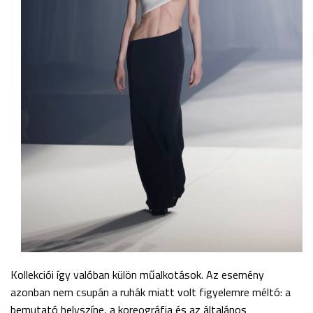
Kollekciói így valóban külön műalkotások. Az esemény
azonban nem csupán a ruhák miatt volt figyelemre méltó: a
bemutató helyszíne, a koreográfia és az általános