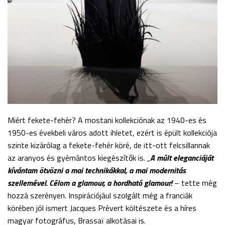
Miért fekete-fehér? A mostani kollekciónak az 1940-es és
1950-es évekbeli város adott ihletet, ezért is épült kollekciója
szinte kizárólag a fekete-fehér köré, de itt-ott felcsillannak
az aranyos és gyémántos kiegészítők is. „
A múlt eleganciáját
kívántam ötvözni a mai technikákkal, a mai modernitás
szellemével. Célom a glamour, a hordható glamour!
– tette még
hozzá szerényen. Inspirációjául szolgált még a franciák
körében jól ismert Jacques Prévert költészete és a híres
magyar fotográfus, Brassaï alkotásai is.