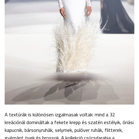
A textúrák is különösen izgalmasak voltak: mind a 32
kreációnál domináltak a fekete krepp és szatén estélyik, óriási
kapucnik, bársonyruhák, selymek, pulóver ruhák, flitterek,
gyémánt övek és brossok. A kollekció csúcsdarabja a