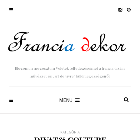
Blogomon megosztom Veletek felfedezéseimet a francia dizájn,
művészet és „art de vivre” különlegességeiről.
MENU
KATEGÓRIA