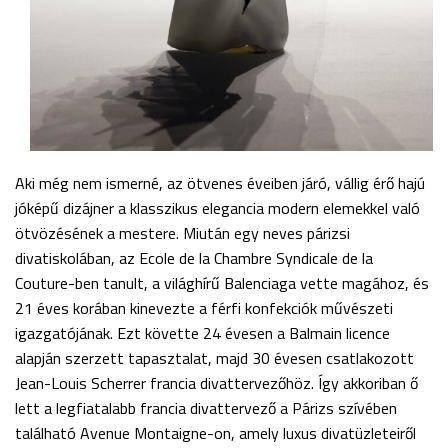
Aki még nem ismerné, az ötvenes éveiben járó, vállig érő hajú
jóképű dizájner a klasszikus elegancia modern elemekkel való
ötvözésének a mestere. Miután egy neves párizsi
divatiskolában, az Ecole de la Chambre Syndicale de la
Couture-ben tanult, a világhírű Balenciaga vette magához, és
21 éves korában kinevezte a férfi konfekciók művészeti
igazgatójának. Ezt követte 24 évesen a Balmain licence
alapján szerzett tapasztalat, majd 30 évesen csatlakozott
Jean-Louis Scherrer francia divattervezőhöz. Így akkoriban ő
lett a legfiatalabb francia divattervező a Párizs szívében
található Avenue Montaigne-on, amely luxus divatüzleteiről