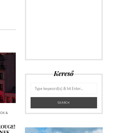
CONNECT
Hírlevélre
feliratkozás
[Hamarosan jön]
Kereső
YOK &
ROUGE!
ÉNEK