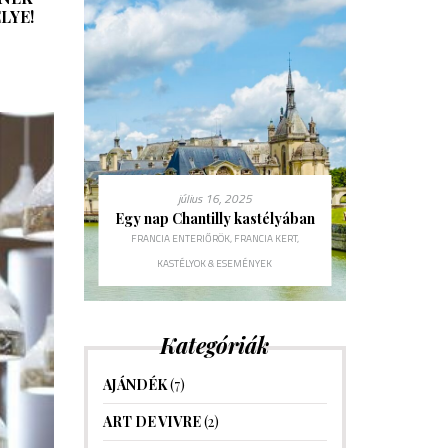
LYE!
5
lnek
lítás a
m
július 16, 2025
ou
Tavaszi sz
l
Egy nap Chantilly kastélyában
– lakásfelú
EKOR.HU
,
FRANCIA ENTERIŐRÖK
,
FRANCIA KERT
,
de
KASTÉLYOK & ESEMÉNYEK
FR
Kategóriák
AJÁNDÉK
(7)
ART DE VIVRE
(2)