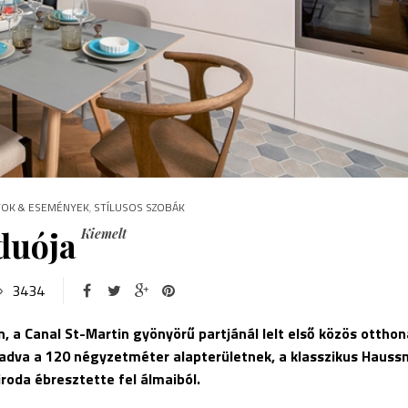
YOK & ESEMÉNYEK
,
STÍLUSOS SZOBÁK
duója
Kiemelt
3434
, a Canal St-Martin gyönyörű partjánál lelt első közös otthon
t adva a 120 négyzetméter alapterületnek, a klasszikus Haus
iroda ébresztette fel álmaiból.