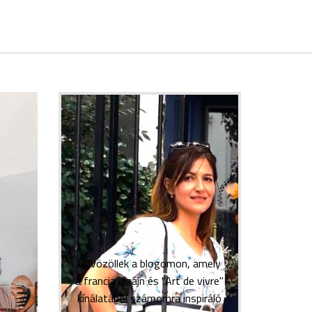
Üdvözöllek a blogomon, amely
a francia dizájn és "Art de vivre"
kínálatából számomra inspiráló