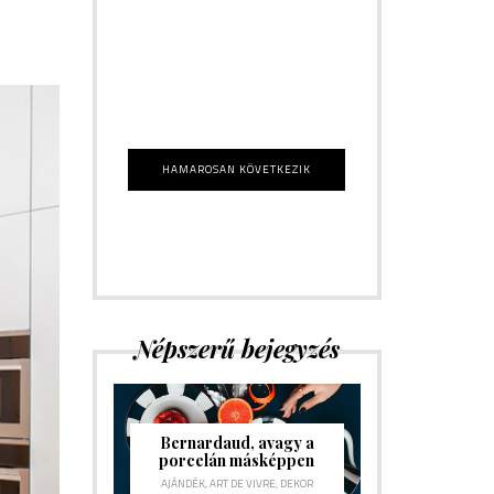
SHOPPING
HAMAROSAN KÖVETKEZIK
Népszerű bejegyzés
Bernardaud, avagy a
porcelán másképpen
AJÁNDÉK
,
ART DE VIVRE
,
DEKOR