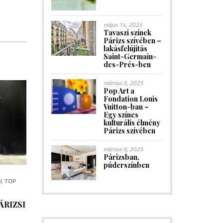
május 14, 2025
Tavaszi színek
Párizs szívében –
lakásfelújítás
Saint-Germain-
des-Prés-ben
március 6, 2025
Pop Art a
Fondation Louis
Vuitton-ban –
Egy színes
kulturális élmény
Párizs szívében
március 6, 2025
Párizsban,
púderszínben
U
,
TOP
ÁRIZSI