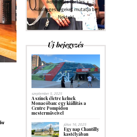
ikonikus és kortárs
különlegességeket mutatja be
Nektek!
Új bejegyzés
szeptember 5, 2025
A színek életre kelnek
Monacóban: egy kiállítás a
Centre Pompidou
mesterműveivel
áv
július 16, 2025
Egy nap Chantilly
kastélyában