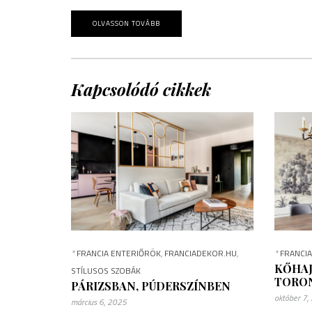
OLVASSON TOVÁBB
Kapcsolódó cikkek
*
FRANCIA ENTERIŐRÖK
,
FRANCIADEKOR.HU
,
*
FRANCI
KŐHAJ
STÍLUSOS SZOBÁK
TORO
PÁRIZSBAN, PÚDERSZÍNBEN
október 7,
március 6, 2025