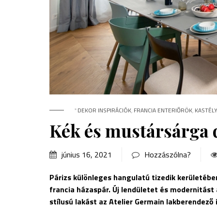
*
DEKOR INSPIRÁCIÓK
,
FRANCIA ENTERIŐRÖK
,
KASTÉL
Kék és mustársárga 
június 16, 2021
Hozzászólna?
Párizs különleges hangulatú tizedik kerületében
francia házaspár. Új lendületet és modernitás
stílusú lakást az Atelier Germain lakberendező 