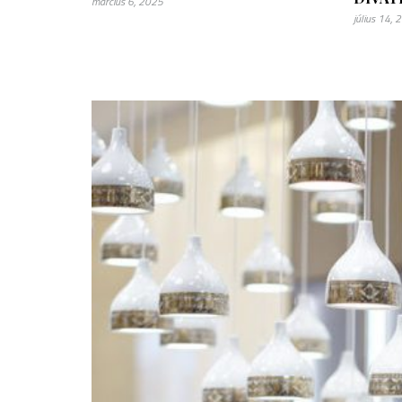
március 6, 2025
július 14,
május 14, 2025
Tavaszi színek Párizs szívében
– lakásfelújítás Saint-Germain-
des-Prés-ben
FRANCIADEKOR.HU