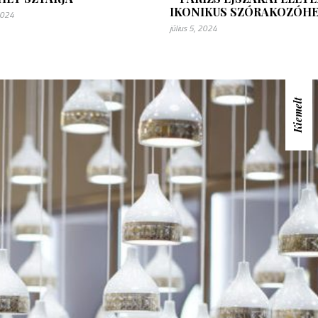
IKONIKUS SZÓRAKOZÓHE
 2024
július 5, 2024
Kiemelt
szeptember 5, 202
A színek életre ke
Monacóban: egy kiál
március 6, 2025
Centre Pompid
Párizsban, púderszínben
mesterműveive
FRANCIA ENTERIŐRÖK
,
FRANCIADEKOR.HU
,
FRANCIA RIVIÉRA
,
FRANCIAD
STÍLUSOS SZOBÁK
KIÁLLÍTÁSOK