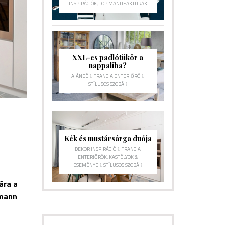
INSPIRÁCIÓK
,
TOP MANUFAKTÚRÁK
XXL-es padlótükör a
nappaliba?
AJÁNDÉK
,
FRANCIA ENTERIŐRÖK
,
STÍLUSOS SZOBÁK
Kék és mustársárga duója
DEKOR INSPIRÁCIÓK
,
FRANCIA
ENTERIŐRÖK
,
KASTÉLYOK &
ESEMÉNYEK
,
STÍLUSOS SZOBÁK
ára a
smann