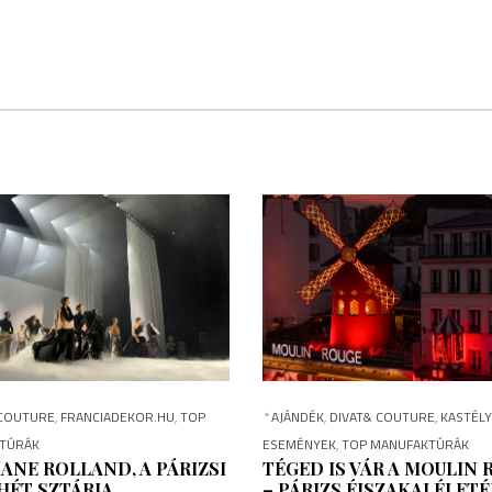
 COUTURE
,
FRANCIADEKOR.HU
,
TOP
*
AJÁNDÉK
,
DIVAT& COUTURE
,
KASTÉL
TÚRÁK
ESEMÉNYEK
,
TOP MANUFAKTÚRÁK
ANE ROLLAND, A PÁRIZSI
TÉGED IS VÁR A MOULIN 
HÉT SZTÁRJA
– PÁRIZS ÉJSZAKAI ÉLET