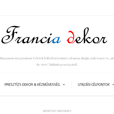
Blogomon megosztom Veletek felfedezéseimet a francia dizájn, művészet és „ar
de vivre” különlegességeiről.
PRESZTÍZS DEKOR & KÉZMŰVESSÉG
UTAZÁSI CÉLPONTOK
MONTHLY ARCHIVES