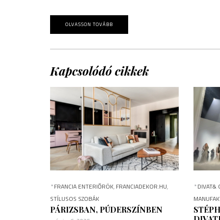
OLVASSON TOVÁBB
Kapcsolódó cikkek
*
FRANCIA ENTERIŐRÖK
,
FRANCIADEKOR.HU
,
*
DIVAT&
STÍLUSOS SZOBÁK
MANUFAK
PÁRIZSBAN, PÚDERSZÍNBEN
STÉPH
DIVAT