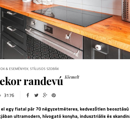
YOK & ESEMÉNYEK
,
STÍLUSOS SZOBÁK
ekor randevú
Kiemelt
3176
el egy fiatal pár 70 négyzetméteres, kedvezőtlen beosztású
tjában ultramodern, hívogató konyha, indusztriális és skandin