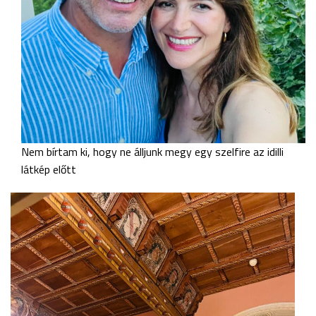
Nem bírtam ki, hogy ne álljunk megy egy szelfire az idilli
látkép előtt