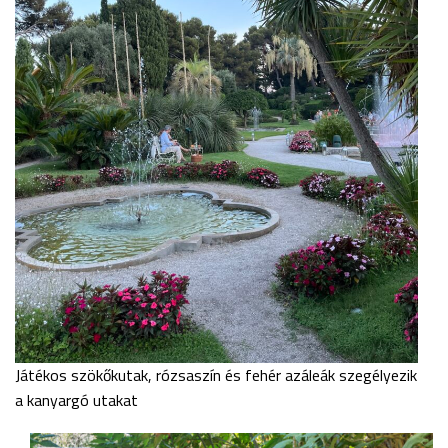
Játékos szökőkutak, rózsaszín és fehér azáleák szegélyezik
a kanyargó utakat