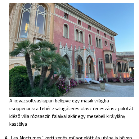
A kovácsoltvaskapun belépve egy másik világba
csöppenünk: a fehér zsalugáteres olasz reneszánsz palotát
idéző villa rózsaszín falaival akár egy mesebeli királylány
kastélya
A „Les Nocturnes” kerti zenés műsor előtt és utána is bőven