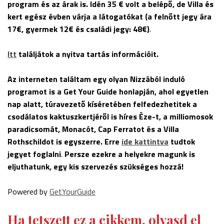
program és az árak is. Idén 35 €
volt a belépő, de Villa és
kert egész évben várja a látogatókat (a felnőtt jegy ára
17€
, gyermek 12€
és családi jegy: 48€
)
.
Itt
találjátok a nyitva tartás információit.
Az interneten találtam egy olyan Nizzából induló
programot is a Get Your Guide honlapján, ahol egyetlen
nap alatt, túravezető kíséretében felfedezhetitek a
csodálatos kaktuszkertjéről is híres Èze-t, a milliomosok
paradicsomát, Monacót, Cap Ferratot és a Villa
Rothschildot is egyszerre.
Erre
ide kattintva
tudtok
jegyet foglalni
.
Persze ezekre a helyekre magunk is
eljuthatunk, egy kis szervezés szükséges hozzá!
Powered by
GetYourGuide
Ha tetszett ez a cikkem, olvasd el