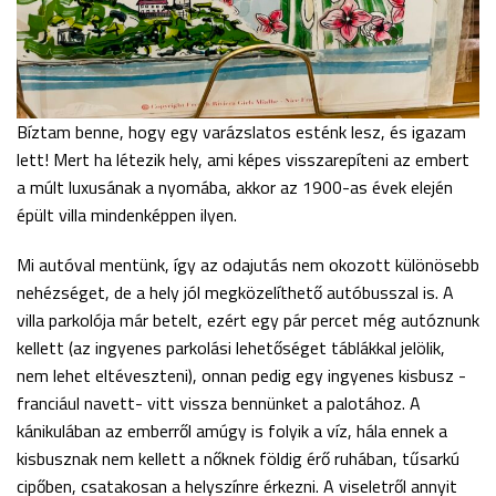
Bíztam benne, hogy egy varázslatos esténk lesz, és igazam
lett! Mert ha létezik hely, ami képes visszarepíteni az embert
a múlt luxusának a nyomába, akkor az 1900-as évek elején
épült villa mindenképpen ilyen.
Mi autóval mentünk, így az odajutás nem okozott különösebb
nehézséget, de a hely jól megközelíthető autóbusszal is. A
villa parkolója már betelt, ezért egy pár percet még autóznunk
kellett (az ingyenes parkolási lehetőséget táblákkal jelölik,
nem lehet eltéveszteni), onnan pedig egy ingyenes kisbusz -
franciául navett- vitt vissza bennünket a palotához. A
kánikulában az emberről amúgy is folyik a víz, hála ennek a
kisbusznak nem kellett a nőknek földig érő ruhában, tűsarkú
cipőben, csatakosan a helyszínre érkezni. A viseletről annyit