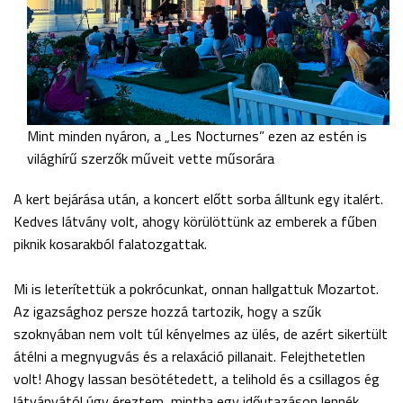
Mint minden nyáron, a „Les Nocturnes” ezen az estén is
világhírű szerzők műveit vette műsorára
A kert bejárása után, a koncert előtt sorba álltunk egy italért.
Kedves látvány volt, ahogy körülöttünk az emberek a fűben
piknik kosarakból falatozgattak.
Mi is leterítettük a pokrócunkat, onnan hallgattuk Mozartot.
Az igazsághoz persze hozzá tartozik, hogy a szűk
szoknyában nem volt túl kényelmes az ülés, de azért sikertült
átélni a megnyugvás és a relaxáció pillanait. Felejthetetlen
volt! Ahogy lassan besötétedett, a telihold és a csillagos ég
látványától úgy éreztem, mintha egy időutazáson lennék.