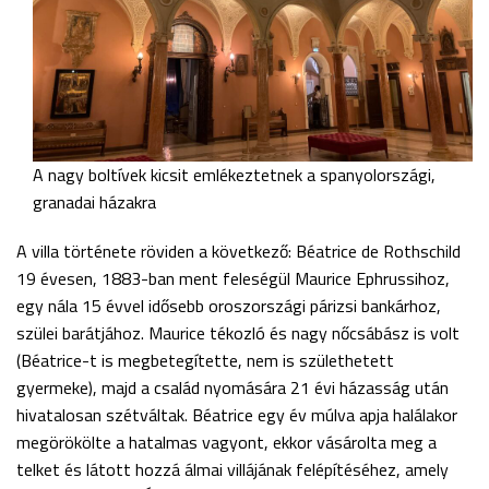
A nagy boltívek kicsit emlékeztetnek a spanyolországi,
granadai házakra
A villa története röviden a következő: Béatrice de Rothschild
19 évesen, 1883-ban ment feleségül Maurice Ephrussihoz,
egy nála 15 évvel idősebb oroszországi párizsi bankárhoz,
szülei barátjához. Maurice tékozló és nagy nőcsábász is volt
(Béatrice-t is megbetegítette, nem is születhetett
gyermeke), majd a család nyomására 21 évi házasság után
hivatalosan szétváltak. Béatrice egy év múlva apja halálakor
megörökölte a hatalmas vagyont, ekkor vásárolta meg a
telket és látott hozzá álmai villájának felépítéséhez, amely