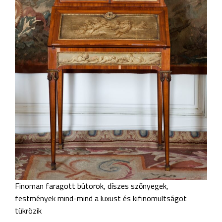
Finoman faragott bútorok, díszes szőnyegek,
festmények mind-mind a luxust és kifinomultságot
tükrözik