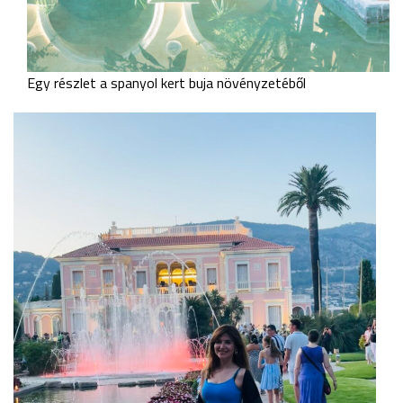
Egy részlet a spanyol kert buja növényzetéből