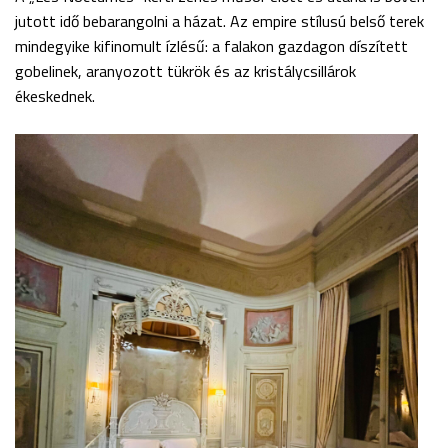
jutott idő bebarangolni a házat. Az empire stílusú belső terek
mindegyike kifinomult ízlésű: a falakon gazdagon díszített
gobelinek, aranyozott tükrök és az kristálycsillárok
ékeskednek.