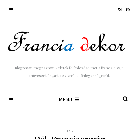
Blogomon megosztom Veletek felfedezéseimet a francia dizájn,
művészet és „art de vivre” különlegességeiről.
MENU
TAG