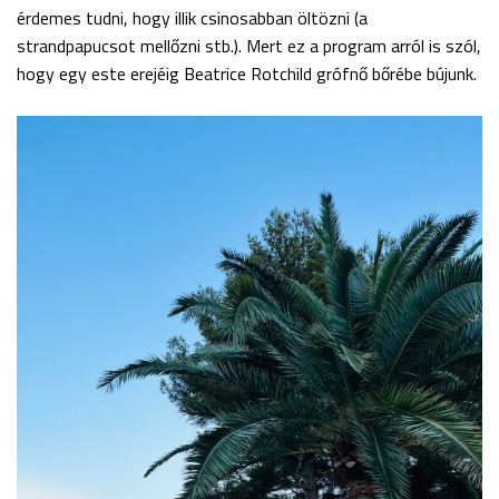
érdemes tudni, hogy illik csinosabban öltözni (a
strandpapucsot mellőzni stb.). Mert ez a program arról is szól,
hogy egy este erejéig Beatrice Rotchild grófnő bőrébe bújunk.