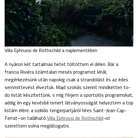
Villa Ephrussi de Rothschild a naplementében
A nyáron két tartalmas hetet töltöttem el délen. Bár a
francia Riviéra számtalan mesés programot kínál,
megérkezésünk után napokig csak a strandolást és az édes
semmittevést élveztük. Majd szokás szerint mindketten to-
do listát készítettünk, s míg férjem a sportolós programokat,
addig én egy kevésbé ismert látványosságát helyeztem a top
listám élére: a sziklás tengerpartjáról híres Saint-Jean-Cap-
Ferrat–on található
Villa Ephrussi de Rothschild
-ot
szerettem volna meglátogatni.