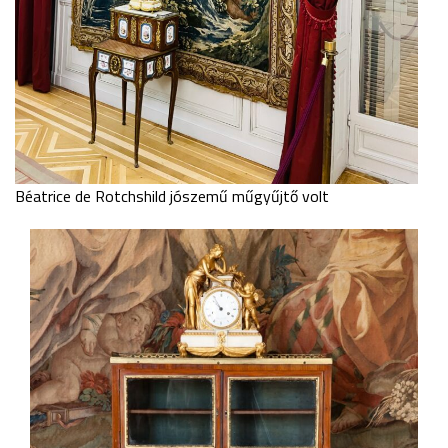
Béatrice de Rotchshild jószemű műgyűjtő volt