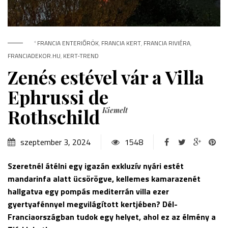
*
FRANCIA ENTERIŐRÖK
,
FRANCIA KERT
,
FRANCIA RIVIÉRA
,
FRANCIADEKOR.HU
,
KERT-TREND
Zenés estével vár a Villa
Ephrussi de
Rothschild
Kiemelt
szeptember 3, 2024
1548
Szeretnél átélni egy igazán exkluzív nyári estét
mandarinfa alatt ücsörögve, kellemes kamarazenét
hallgatva egy pompás mediterrán villa ezer
gyertyafénnyel megvilágított kertjében? Dél-
Franciaországban tudok egy helyet, ahol ez az élmény a