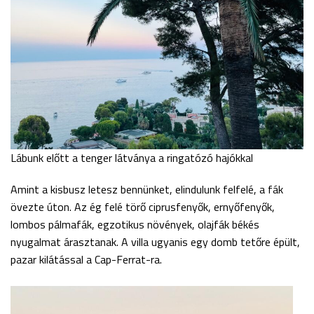
Lábunk előtt a tenger látványa a ringatózó hajókkal
Amint a kisbusz letesz bennünket, elindulunk felfelé, a fák
övezte úton. Az ég felé törő ciprusfenyők, ernyőfenyők,
lombos pálmafák, egzotikus növények, olajfák békés
nyugalmat árasztanak. A villa ugyanis egy domb tetőre épült,
pazar kilátással a Cap-Ferrat-ra.