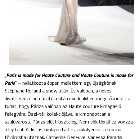
„
Paris
is made for Haute Couture and Haute Couture is made for
Paris
” – nyilatkozta éppen mellettem egy újságírónak
Stéphane Rolland a show után. És valóban, a neves
divattervező bemutatója után mindenkiben megerősödött a
tudat, hogy Párizs valóban az Haute couture kimagasló
fellegvára. Őszi-téli kollekciójával is kimondottan a
szülővárosa, Párizs előtt tiszteleg. Nem véletlenül ez vonzza
a legtöbb A-listás címlapsztárt is, akik ilyenkor a francia
fővárosba utaznak. Catherine Deneuve, Vanessa Paradis,