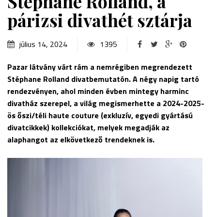
Stéphane Rolland, a
párizsi divathét sztárja
július 14, 2024
1395
Pazar látvány várt rám a nemrégiben megrendezett
Stéphane Rolland divatbemutatón. A négy napig tartó
rendezvényen, ahol minden évben mintegy harminc
divatház szerepel, a világ megismerhette a 2024-2025-
ös őszi/téli haute couture (exkluzív, egyedi gyártású
divatcikkek)
kollekciókat, melyek megadják az
alaphangot az elkövetkező trendeknek is.