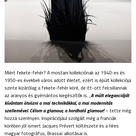
Miért fekete-fehér? A mostani kollekciónak az 1940-es és
1950-es évekbeli város adott ihletet, ezért is épült kollekciója
szinte kizárólag a fekete-fehér köré, de itt-ott felcsillannak
az aranyos és gyémántos kiegészítők is. „
A múlt eleganciáját
kívántam ötvözni a mai technikákkal, a mai modernitás
szellemével. Célom a glamour, a hordható glamour!
– tette még
hozzá szerényen. Inspirációjául szolgált még a franciák
körében jól ismert Jacques Prévert költészete és a híres
magyar fotográfus, Brassaï alkotásai is.