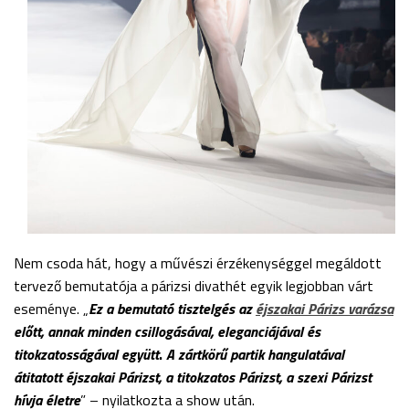
Nem csoda hát, hogy a művészi érzékenységgel megáldott
tervező bemutatója a párizsi divathét egyik legjobban várt
eseménye. „
Ez a bemutató tisztelgés az
éjszakai Párizs varázsa
előtt, annak minden csillogásával, eleganciájával és
titokzatosságával együtt
.
A zártkörű partik hangulatával
átitatott éjszakai Párizst, a titokzatos Párizst, a szexi Párizst
hívja életre
” – nyilatkozta a show után.