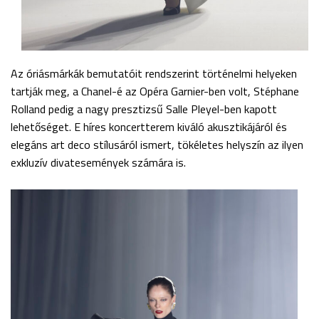
Az óriásmárkák bemutatóit rendszerint történelmi helyeken
tartják meg, a Chanel-é az Opéra Garnier-ben volt, Stéphane
Rolland pedig a nagy presztizsű Salle Pleyel-ben kapott
lehetőséget. E híres koncertterem kiváló akusztikájáról és
elegáns art deco stílusáról ismert, tökéletes helyszín az ilyen
exkluzív divatesemények számára is.