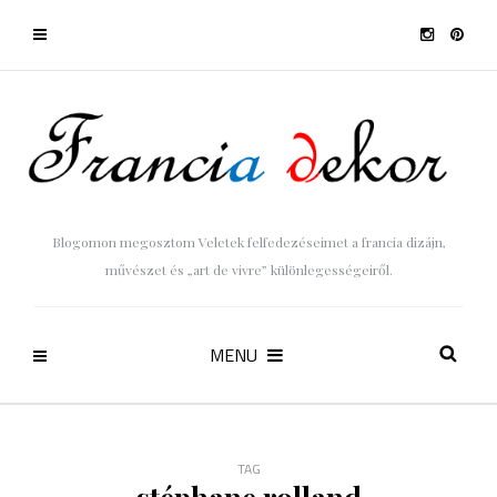
Blogomon megosztom Veletek felfedezéseimet a francia dizájn,
művészet és „art de vivre” különlegességeiről.
MENU
TAG