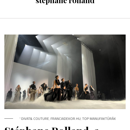
stéphane rolland
*
DIVAT& COUTURE
,
FRANCIADEKOR.HU
,
TOP MANUFAKTÚRÁK