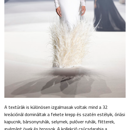
A textúrák is különösen izgalmasak voltak: mind a 32
kreációnál domináltak a fekete krepp és szatén estélyik, óriási
kapucnik, bársonyruhák, selymek, pulóver ruhák, flitterek,
gyémánt övek és brossok. A kollekció csúcsdarabja a