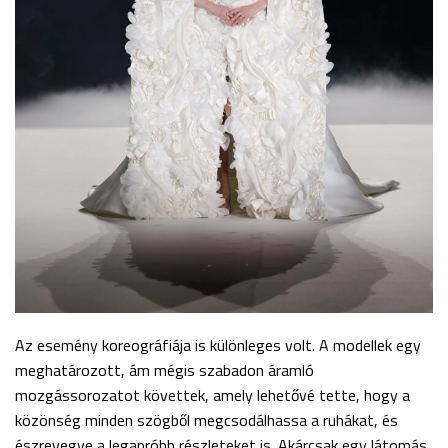
Az esemény koreográfiája is különleges volt. A modellek egy
meghatározott, ám mégis szabadon áramló
mozgássorozatot követtek, amely lehetővé tette, hogy a
közönség minden szögből megcsodálhassa a ruhákat, és
észrevegye a legapróbb részleteket is. Akárcsak egy látomás,