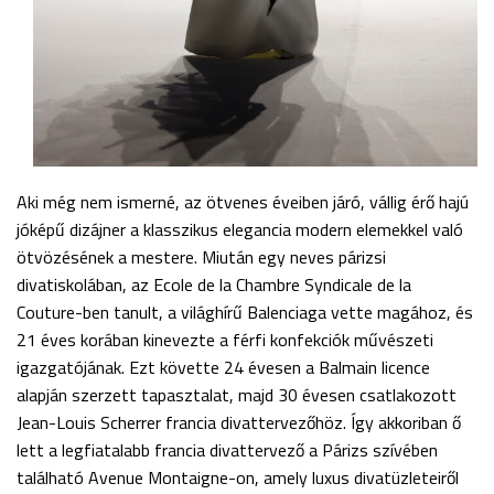
Aki még nem ismerné, az ötvenes éveiben járó, vállig érő hajú
jóképű dizájner a klasszikus elegancia modern elemekkel való
ötvözésének a mestere. Miután egy neves párizsi
divatiskolában, az Ecole de la Chambre Syndicale de la
Couture-ben tanult, a világhírű Balenciaga vette magához, és
21 éves korában kinevezte a férfi konfekciók művészeti
igazgatójának. Ezt követte 24 évesen a Balmain licence
alapján szerzett tapasztalat, majd 30 évesen csatlakozott
Jean-Louis Scherrer francia divattervezőhöz. Így akkoriban ő
lett a legfiatalabb francia divattervező a Párizs szívében
található Avenue Montaigne-on, amely luxus divatüzleteiről