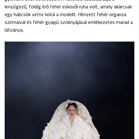
lenyűgöző, földig érő fehér esküvői ruha volt, amely akárcsak
egy habcsók vette körül a modellt. Hímzett fehér organza
szirmaival és fehér gyapjú szoknyájával emlékezetes marad a
látványa.