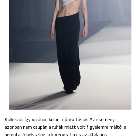
Kollekciói így valóban külön műalkotások. Az esemény
azonban nem csupán a ruhák miatt volt figyelemre méltó: a
bemutató helyszíne, a koreográfia és az általános