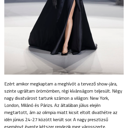
Ezért amikor megkaptam a meghívót a tervező show-jára,
szinte ugráltam örömömben, régi kívánságom teljesült. Négy
nagy divatvárost tartunk számon a világon: New York,
London, Milánó és Párizs. Az általában július elején
megtartott, ám az olimpia miatt kicsit eltolt divathétre az
idén június 24-27 között került sor. A nagy presztizsű
eseményt évente kétszer rendezik meg városszerte.