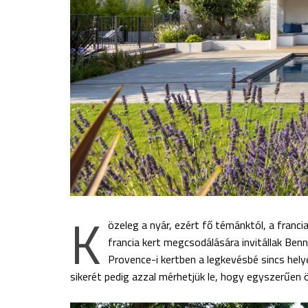
K
özeleg a nyár, ezért fő témánktól, a franc
francia kert megcsodálására invitállak Ben
Provence-i kertben a legkevésbé sincs hel
sikerét pedig azzal mérhetjük le, hogy egyszerűen ö