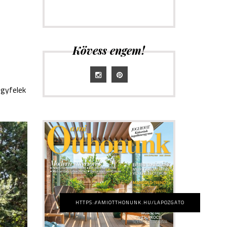
Kövess engem!
ügyfelek
HTTPS://AMIOTTHONUNK.HU/LAPOZGATO