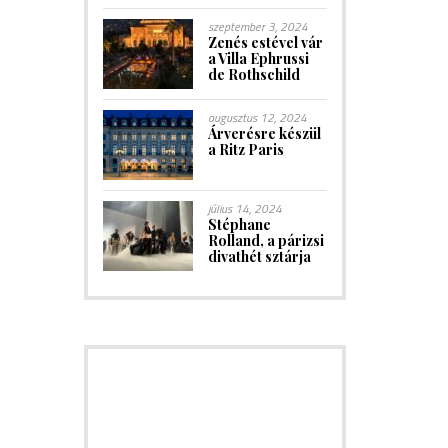
szeptember 3, 2024
Zenés estével vár
a Villa Ephrussi
de Rothschild
augusztus 12, 2024
Árverésre készül
a Ritz Paris
július 14, 2024
Stéphane
Rolland, a párizsi
divathét sztárja
HAMAROSAN! Hírlevél
előfizetés<