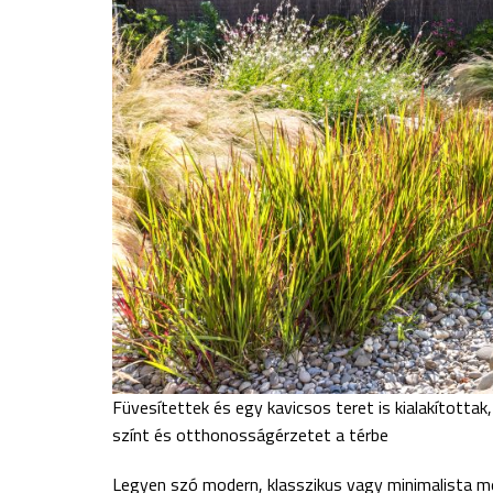
március 6, 2025
Párizsban, púderszínben
Füvesítettek és egy kavicsos teret is kialakította
FRANCIA ENTERIŐRÖK
,
FRANCIADEKOR.HU
,
színt és otthonosságérzetet a térbe
STÍLUSOS SZOBÁK
Legyen szó modern, klasszikus vagy minimalista meg