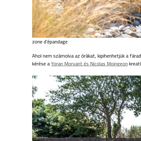
zone d’épandage
Ahol nem számolva az órákat, kipihenhetjük a fára
kérése a
Yoran Morvant és Nicolas Moingeon
kreatí