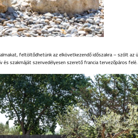
dalmakat, feltöltődhetünk az elkövetkezendő időszakra – szólt az 
v és szakmáját szenvedélyesen szerető francia tervezőpáros felé.