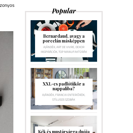
bizonyos
Popular
Bernardaud, avagy a
porcelán másképpen
AJÁNDÉK
,
ART DE VIVRE
,
DEKOR
INSPIRÁCIÓK
,
TOP MANUFAKTÚRÁK
XXL-es padlótükör a
nappaliba?
AJÁNDÉK
,
FRANCIA ENTERIŐRÖK
,
STÍLUSOS SZOBÁK
Kék és mustársárga duója