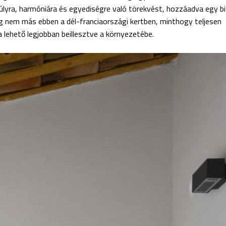
nsúlyra, harmóniára és egyediségre való törekvést, hozzáadva egy 
ig nem más ebben a dél-franciaországi kertben, minthogy teljesen
 lehető legjobban beillesztve a környezetébe.