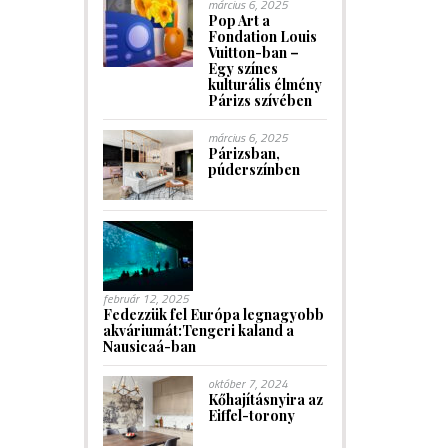
március 6, 2025
Pop Art a
Fondation Louis
Vuitton-ban –
Egy színes
kulturális élmény
Párizs szívében
március 6, 2025
Párizsban,
púderszínben
február 12, 2025
Fedezzük fel Európa legnagyobb
akváriumát:Tengeri kaland a
Nausicaá-ban
október 7, 2024
Kőhajításnyira az
Eiffel-torony