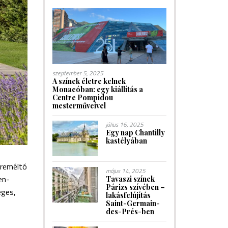
szeptember 5, 2025
A színek életre kelnek
Monacóban: egy kiállítás a
Centre Pompidou
mesterműveivel
július 16, 2025
Egy nap Chantilly
kastélyában
mreméltó
május 14, 2025
en-
Tavaszi színek
Párizs szívében –
éges,
lakásfelújítás
Saint-Germain-
des-Prés-ben