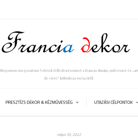
Blogomon megosztom Veletek felfedezéseimet a francia dizájn, művészet és „ar
de vivre” különlegességeiről.
PRESZTÍZS DEKOR & KÉZMŰVESSÉG
UTAZÁSI CÉLPONTOK
május 30, 2022