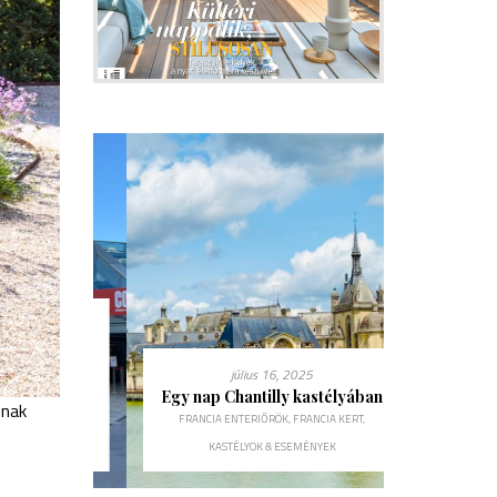
5
lnek
lítás a
m
július 16, 2025
ou
Tavaszi sz
l
Egy nap Chantilly kastélyában
znak
– lakásfelú
EKOR.HU
,
FRANCIA ENTERIŐRÖK
,
FRANCIA KERT
,
de
KASTÉLYOK & ESEMÉNYEK
FR