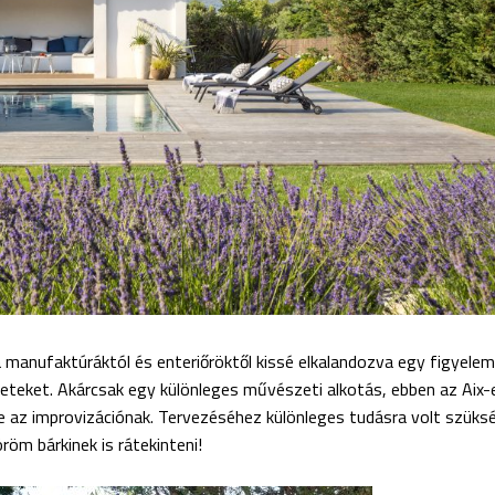
ia manufaktúráktól és enteriőröktől kissé elkalandozva egy figyele
neteket. Akárcsak egy különleges művészeti alkotás, ebben az Aix-
ye az improvizációnak. Tervezéséhez különleges tudásra volt szüks
röm bárkinek is rátekinteni!