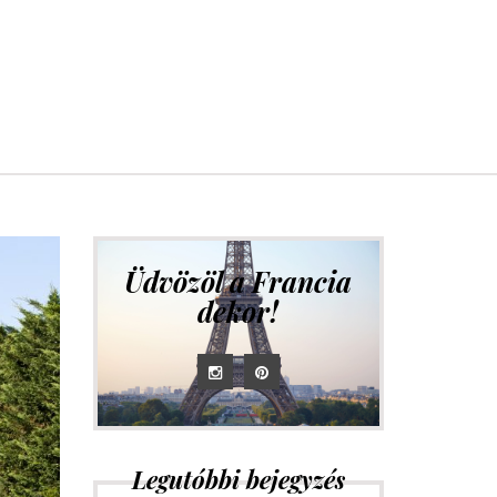
Üdvözöl a Francia
dekor!
Legutóbbi bejegyzés