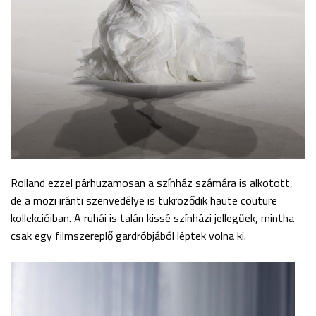
Rolland ezzel párhuzamosan a színház számára is alkotott,
de a mozi iránti szenvedélye is tükröződik haute couture
kollekcióiban. A ruhái is talán kissé színházi jellegűek, mintha
csak egy filmszereplő gardróbjából léptek volna ki.