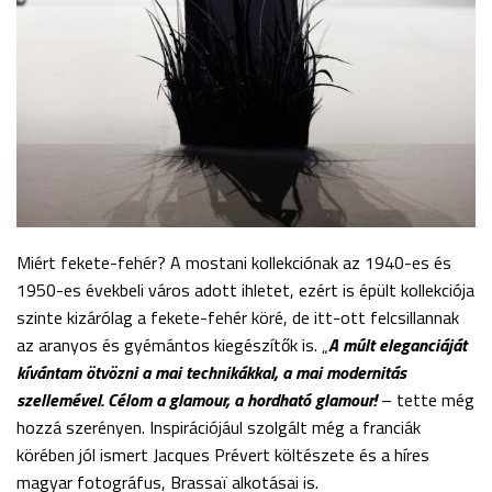
Miért fekete-fehér? A mostani kollekciónak az 1940-es és
1950-es évekbeli város adott ihletet, ezért is épült kollekciója
szinte kizárólag a fekete-fehér köré, de itt-ott felcsillannak
az aranyos és gyémántos kiegészítők is. „
A múlt eleganciáját
kívántam ötvözni a mai technikákkal, a mai modernitás
szellemével. Célom a glamour, a hordható glamour!
– tette még
hozzá szerényen. Inspirációjául szolgált még a franciák
körében jól ismert Jacques Prévert költészete és a híres
magyar fotográfus, Brassaï alkotásai is.