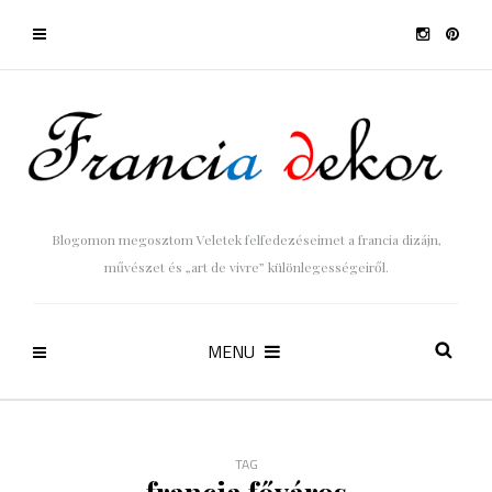
Blogomon megosztom Veletek felfedezéseimet a francia dizájn,
művészet és „art de vivre” különlegességeiről.
MENU
TAG