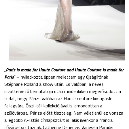
„
Paris
is made for Haute Couture and Haute Couture is made for
Paris
” – nyilatkozta éppen mellettem egy újságírónak
Stéphane Rolland a show után. És valóban, a neves
divattervező bemutatója után mindenkiben megerősödött a
tudat, hogy Párizs valóban az Haute couture kimagasló
fellegvára. Őszi-téli kollekciójával is kimondottan a
szülővárosa, Párizs előtt tiszteleg. Nem véletlenül ez vonzza
a legtöbb A-listás címlapsztárt is, akik ilyenkor a francia
fővárosba utaznak. Catherine Deneuve, Vanessa Paradis,