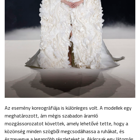
Az esemény koreográfiája is különleges volt. A modellek egy
meghatározott, ám mégis szabadon áramló
mozgássorozatot követtek, amely lehetővé tette, hogy a
közönség minden szögből megcsodálhassa a ruhákat, és
észrevegye a legapróbb részleteket is. Akárcsak egy látomás,