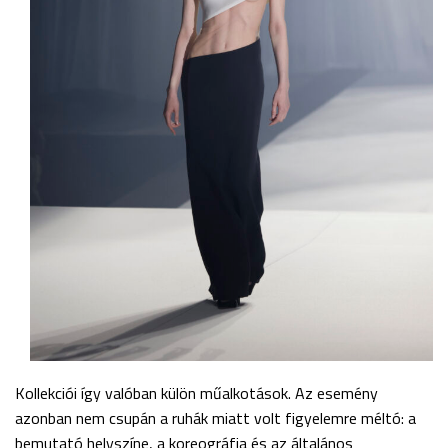
Kollekciói így valóban külön műalkotások. Az esemény
azonban nem csupán a ruhák miatt volt figyelemre méltó: a
bemutató helyszíne, a koreográfia és az általános