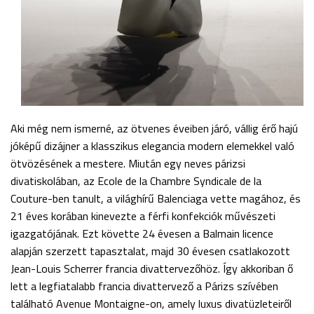
Aki még nem ismerné, az ötvenes éveiben járó, vállig érő hajú
jóképű dizájner a klasszikus elegancia modern elemekkel való
ötvözésének a mestere. Miután egy neves párizsi
divatiskolában, az Ecole de la Chambre Syndicale de la
Couture-ben tanult, a világhírű Balenciaga vette magához, és
21 éves korában kinevezte a férfi konfekciók művészeti
igazgatójának. Ezt követte 24 évesen a Balmain licence
alapján szerzett tapasztalat, majd 30 évesen csatlakozott
Jean-Louis Scherrer francia divattervezőhöz. Így akkoriban ő
lett a legfiatalabb francia divattervező a Párizs szívében
található Avenue Montaigne-on, amely luxus divatüzleteiről