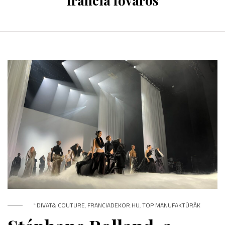
francia főváros
*
DIVAT& COUTURE
,
FRANCIADEKOR.HU
,
TOP MANUFAKTÚRÁK