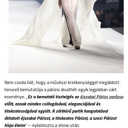
Nem csoda hát, hogy a művészi érzékenységgel megáldott
tervező bemutatója a párizsi divathét egyik legjobban várt
eseménye. „
Ez a bemutató tisztelgés az
éjszakai Párizs varázsa
előtt, annak minden csillogásával, eleganciájával és
titokzatosságával együtt
.
A zártkörű partik hangulatával
átitatott éjszakai Párizst, a titokzatos Párizst, a szexi Párizst
hívja életre
” – nyilatkozta a show után.