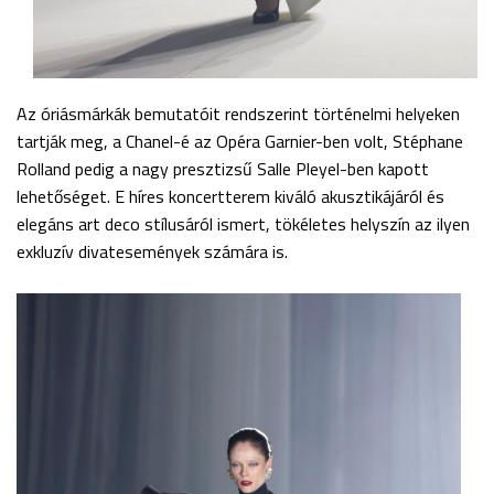
Az óriásmárkák bemutatóit rendszerint történelmi helyeken
tartják meg, a Chanel-é az Opéra Garnier-ben volt, Stéphane
Rolland pedig a nagy presztizsű Salle Pleyel-ben kapott
lehetőséget. E híres koncertterem kiváló akusztikájáról és
elegáns art deco stílusáról ismert, tökéletes helyszín az ilyen
exkluzív divatesemények számára is.