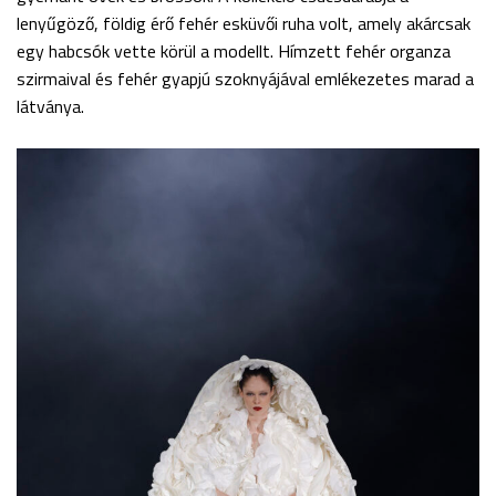
lenyűgöző, földig érő fehér esküvői ruha volt, amely akárcsak
egy habcsók vette körül a modellt. Hímzett fehér organza
szirmaival és fehér gyapjú szoknyájával emlékezetes marad a
látványa.