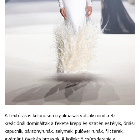
A textúrák is különösen izgalmasak voltak: mind a 32
kreációnál domináltak a fekete krepp és szatén estélyik, óriási
kapucnik, bársonyruhák, selymek, pulóver ruhák, flitterek,
gyémánt övek és brossok. A kollekció csúcsdarabja a