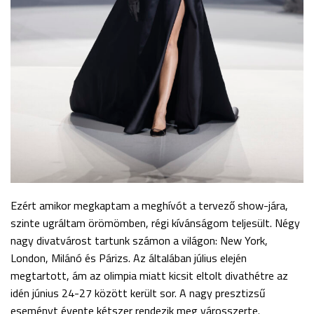
Ezért amikor megkaptam a meghívót a tervező show-jára,
szinte ugráltam örömömben, régi kívánságom teljesült. Négy
nagy divatvárost tartunk számon a világon: New York,
London, Milánó és Párizs. Az általában július elején
megtartott, ám az olimpia miatt kicsit eltolt divathétre az
idén június 24-27 között került sor. A nagy presztizsű
eseményt évente kétszer rendezik meg városszerte.