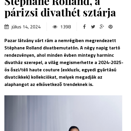
Stéphane Rolland, a
párizsi divathét sztárja
július 14, 2024
1398
Pazar látvány várt rám a nemrégiben megrendezett
Stéphane Rolland divatbemutatón. A négy napig tartó
rendezvényen, ahol minden évben mintegy harminc
divatház szerepel, a világ megismerhette a 2024-2025-
ös őszi/téli haute couture (exkluzív, egyedi gyártású
divatcikkek)
kollekciókat, melyek megadják az
alaphangot az elkövetkező trendeknek is.