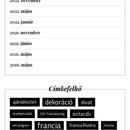
2022. december
2022. május
2022. január
2021. november
2021. június
2021. május
2016. május
Címkefelhő
dekoráció
divat
ajándékötlet
enteriőr
divatbemutató
Dél-Franciaország
francia
francia Riviéra
esti program
franciás