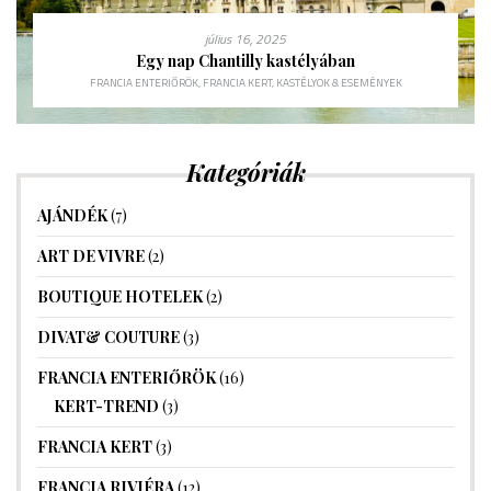
július 16, 2025
Egy nap Chantilly kastélyában
FRANCIA ENTERIŐRÖK
,
FRANCIA KERT
,
KASTÉLYOK & ESEMÉNYEK
Kategóriák
AJÁNDÉK
(7)
ART DE VIVRE
(2)
BOUTIQUE HOTELEK
(2)
DIVAT& COUTURE
(3)
FRANCIA ENTERIŐRÖK
(16)
KERT-TREND
(3)
FRANCIA KERT
(3)
FRANCIA RIVIÉRA
(12)