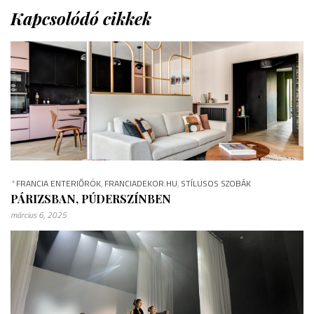
Kapcsolódó cikkek
*
FRANCIA ENTERIŐRÖK
,
FRANCIADEKOR.HU
,
STÍLUSOS SZOBÁK
PÁRIZSBAN, PÚDERSZÍNBEN
március 6, 2025