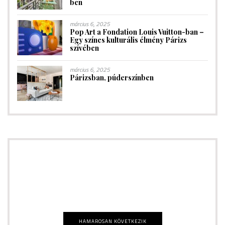
ben
március 6, 2025
Pop Art a Fondation Louis Vuitton-ban –
Egy színes kulturális élmény Párizs
szívében
március 6, 2025
Párizsban, púderszínben
SHOPPING
HAMAROSAN KÖVETKEZIK