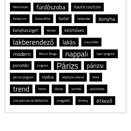
fürdőszoba
haute couture
féerie show
konyha
hotel
herbarium
home office
hálószoba
konyhasziget
kézműves
kánkán
lakberendező
lakás
luxus hotel
nappali
modern
Moulin Rouge
nyári program
Párizs
párizsi
porcelán
program
riviéra
párizsi program
stéphane rolland
terek
trend
trendi
táncos
varroda
varázslatos
étkező
villa ephrussi de Rothschild
virágpótló
élmény