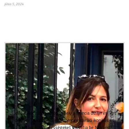
július 5, 2024
Üdvözöllek a blogomon, amely a francia dizájn és "Art
de vivre" kínálatából számomra inspiráló ikonikus és
kortárs különlegességeket mutatja be Nektek!