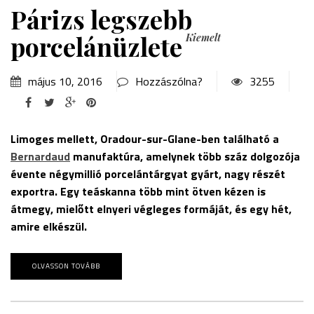
Párizs legszebb
porcelánüzlete
Kiemelt
május 10, 2016
Hozzászólna?
3255
Limoges mellett, Oradour-sur-Glane-ben található a
Bernardaud
manufaktúra, amelynek több száz dolgozója
évente négymillió porcelántárgyat gyárt, nagy részét
exportra. Egy teáskanna több mint ötven kézen is
átmegy, mielőtt elnyeri végleges formáját, és egy hét,
amire elkészül.
OLVASSON TOVÁBB