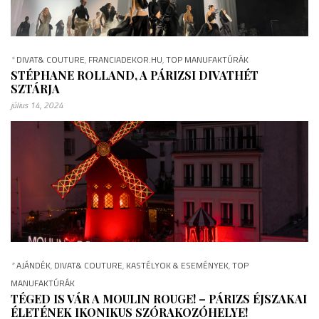
*
DIVAT& COUTURE
,
FRANCIADEKOR.HU
,
TOP MANUFAKTÚRÁK
STÉPHANE ROLLAND, A PÁRIZSI DIVATHÉT
SZTÁRJA
július 14, 2024
*
AJÁNDÉK
,
DIVAT& COUTURE
,
KASTÉLYOK & ESEMÉNYEK
,
TOP
MANUFAKTÚRÁK
TÉGED IS VÁR A MOULIN ROUGE! – PÁRIZS ÉJSZAKAI
ÉLETÉNEK IKONIKUS SZÓRAKOZÓHELYE!