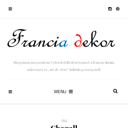
Blogomon megosztom Veletek felfedezéseimet a francia dizájn,
művészet és „art de vivre” különlegességeiről.
MENU
TAG