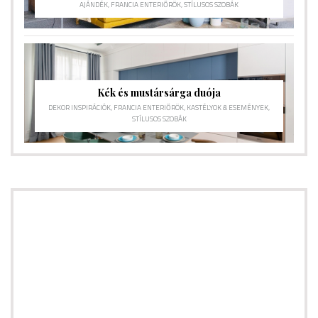
AJÁNDÉK
,
FRANCIA ENTERIŐRÖK
,
STÍLUSOS SZOBÁK
Kék és mustársárga duója
DEKOR INSPIRÁCIÓK
,
FRANCIA ENTERIŐRÖK
,
KASTÉLYOK & ESEMÉNYEK
,
STÍLUSOS SZOBÁK
CONNECT
Hírlevélre feliratkozás
[Hamarosan jön]