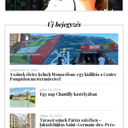
Új bejegyzés
szeptember 5, 2025
A színek életre kelnek Monacóban: egy kiállítás a Centre
Pompidou mesterműveivel
július 16, 2025
Egy nap Chantilly kastélyában
május 14, 2025
Tavaszi színek Párizs szívében –
lakásfelújítás Saint-Germain-des-Prés-